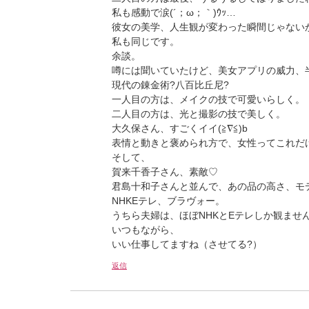
私も感動で涙(´；ω；｀)ｳｯ…
彼女の美学、人生観が変わった瞬間じゃない
私も同じです。
余談。
噂には聞いていたけど、美女アプリの威力、
現代の錬金術?八百比丘尼?
一人目の方は、メイクの技で可愛いらしく。
二人目の方は、光と撮影の技で美しく。
大久保さん、すごくイイ(≧∇≦)b
表情と動きと褒められ方で、女性ってこれだけ
そして、
賀来千香子さん、素敵♡
君島十和子さんと並んで、あの品の高さ、モ
NHKEテレ、ブラヴォー。
うちら夫婦は、ほぼNHKとEテレしか観ませ
いつもながら、
いい仕事してますね（させてる?）
返信