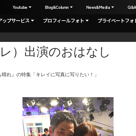
I
Youtube
Blog&Column
News&Media
Q&
アップサービス
プロフィールフォト
プライベートフォ
（eテレ）出演のおはなし
たも晴れ』の特集「キレイに写真に写りたい！」