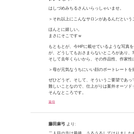
はしづめみちるさんいらっしゃいませ。
＞それ以上にこんなサロンがあるんだという
ほんとに嬉しい。
まさにそこですｗ
もともとが、今HPに載せているような写真
が、どうしてもおさまらないところがあり、
そして去年くらいから、その作品性、作家性
＞母が元気なうちにいい顔のポートレートを
ぜひどうぞ。そして、そういうご要望であっ
難しいことなので、仕上がりは案外オーソド
そんなところです。
返信
藤田麻弓
より:
二人目の方は最後、うるうるしてはりました