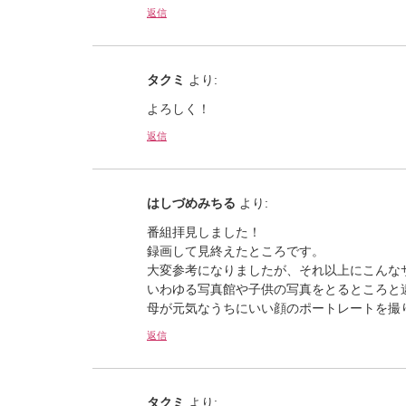
返信
タクミ
より:
よろしく！
返信
はしづめみちる
より:
番組拝見しました！
録画して見終えたところです。
大変参考になりましたが、それ以上にこんな
いわゆる写真館や子供の写真をとるところと
母が元気なうちにいい顔のポートレートを撮
返信
タクミ
より: