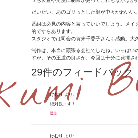
立ち位置や角度に制限があってこれもなかなか
だいたい、あのゴリっとした顔が中々かわいい
番組は必見の内容と言っていいでしょう。メイ
的ですらあります。
スタジオでは司会の賀来千香子さんも感動。大
制作は、本当に頑張る会社でしたね。いっぱい
すが、その王道の良さが、今回は十分に発揮され
29件のフィードバック
けむり
より:
絶対観ます！
返信
けむり
より: