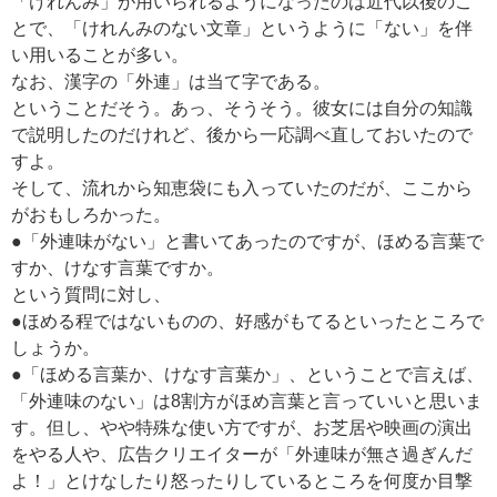
「けれんみ」が用いられるようになったのは近代以後のこ
とで、「けれんみのない文章」というように「ない」を伴
い用いることが多い。
なお、漢字の「外連」は当て字である。
ということだそう。あっ、そうそう。彼女には自分の知識
で説明したのだけれど、後から一応調べ直しておいたので
すよ。
そして、流れから知恵袋にも入っていたのだが、ここから
がおもしろかった。
●「外連味がない」と書いてあったのですが、ほめる言葉で
すか、けなす言葉ですか。
という質問に対し、
●ほめる程ではないものの、好感がもてるといったところで
しょうか。
●「ほめる言葉か、けなす言葉か」、ということで言えば、
「外連味のない」は8割方がほめ言葉と言っていいと思いま
す。但し、やや特殊な使い方ですが、お芝居や映画の演出
をやる人や、広告クリエイターが「外連味が無さ過ぎんだ
よ！」とけなしたり怒ったりしているところを何度か目撃