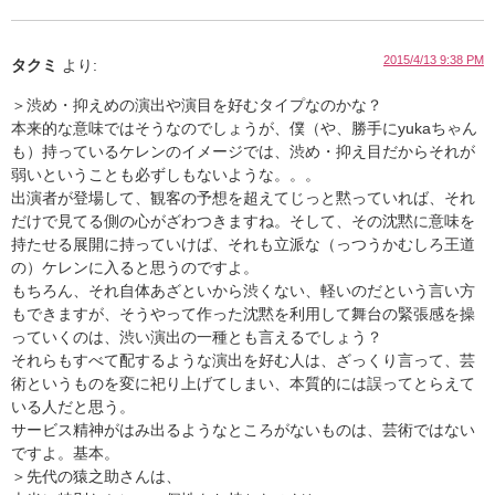
2015/4/13 9:38 PM
タクミ
より:
＞渋め・抑えめの演出や演目を好むタイプなのかな？
本来的な意味ではそうなのでしょうが、僕（や、勝手にyukaちゃん
も）持っているケレンのイメージでは、渋め・抑え目だからそれが
弱いということも必ずしもないような。。。
出演者が登場して、観客の予想を超えてじっと黙っていれば、それ
だけで見てる側の心がざわつきますね。そして、その沈黙に意味を
持たせる展開に持っていけば、それも立派な（っつうかむしろ王道
の）ケレンに入ると思うのですよ。
もちろん、それ自体あざといから渋くない、軽いのだという言い方
もできますが、そうやって作った沈黙を利用して舞台の緊張感を操
っていくのは、渋い演出の一種とも言えるでしょう？
それらもすべて配するような演出を好む人は、ざっくり言って、芸
術というものを変に祀り上げてしまい、本質的には誤ってとらえて
いる人だと思う。
サービス精神がはみ出るようなところがないものは、芸術ではない
ですよ。基本。
＞先代の猿之助さんは、