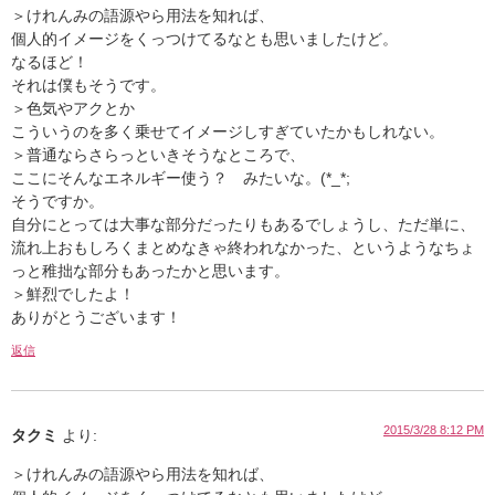
＞けれんみの語源やら用法を知れば、
個人的イメージをくっつけてるなとも思いましたけど。
なるほど！
それは僕もそうです。
＞色気やアクとか
こういうのを多く乗せてイメージしすぎていたかもしれない。
＞普通ならさらっといきそうなところで、
ここにそんなエネルギー使う？ みたいな。(*_*;
そうですか。
自分にとっては大事な部分だったりもあるでしょうし、ただ単に、
流れ上おもしろくまとめなきゃ終われなかった、というようなちょ
っと稚拙な部分もあったかと思います。
＞鮮烈でしたよ！
ありがとうございます！
返信
2015/3/28 8:12 PM
タクミ
より:
＞けれんみの語源やら用法を知れば、