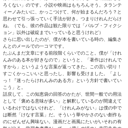
ろくない」のです。小説や映画はもちろんそう。タランテ
ィーノみたいに、かっこつけて、何が始まるんだろう？と
思わせて引っ張っていく手法が好き。つまりけれんだらけ
ね。（でも、彼の作品は観た限りでは「パルプ・フィクシ
ョン」以外は破綻までいっていると思うけれど）
さらに思い出したのが、僕が本を書いている時の、編集さ
んとのメールでの一コマです。
たぶんまだ文章にする前段階くらいでのこと。僕が「けれ
んみのある本が好きなので」というと、「著作はけれんで
すから」というような言葉が返ってきた。この言い切り！
すごくかっこいいと思ったし、影響も受けました。「よし
っ！『迷ったらけれんみのある方』という方針で書いてい
こう」と。
話戻して、この知恵袋の回答のかたが、世間一般での用法
として「褒める意味が多い」と解釈しているのが間違えて
いるわけではないけれど、「けれんみがない」は僕の中で
は断然「けなす言葉」だ。そういう華やかさのない創作も
のにぜんぜん興味ない。漫画だと画風にたいがいそれの有