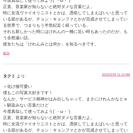
今度真似して使ってみよう(´・ω・`)
正直、音楽家が知らないと絶対ダメな言葉だよ。
特に女流ヴァイオリニストとかは、憑依してしまえばいいと思って
いる節があるが、チョン・キョンファとかが完成させてしまってい
る世界で、つまりもう半世紀近く経っている。
それも新しかった時にはけれんの一種に近い時もあったのだが、も
う全然遠い話。
彼女たちは「けれんみとは何か」を知るべきです。
返信
2015/3/28 11:12 AM
タクミ
より:
＞化け猫可愛い
僕もこの写真大好きです！
なんか、サービス精神がはみ出しちゃって、まさにけれんかなとｗ
＞馴染みない言葉だけど
今度真似して使ってみよう(´・ω・`)
正直、音楽家が知らないと絶対ダメな言葉だよ。
特に女流ヴァイオリニストとかは、憑依してしまえばいいと思って
いる節があるが、チョン・キョンファとかが完成させてしまってい