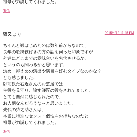
祖母が力説してくれました。
返信
2015/4/12 11:45 PM
猫又
より:
ちゃんと観はじめたのは数年前からなので、
長年の歌舞伎好きの方の話を伺った印象ですが…
外連にどこまでの意味合いを包含させるか。
というのも関わるかと思います。
渋め・抑えめの演出や演目を好むタイプなのかな？
とも感じました。
以前観た右近さんのお芝居では
主役を見守り、諭す師匠の役をされてました。
とても自然に感じられたので、
お人柄なんだろうな～と思いました。
先代の猿之助さんは、
本当に特別なセンス・個性をお持ちなのだと
祖母が力説してくれました。
返信