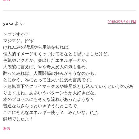
2015/3/28 6:01 PM
yuka
より:
＞マジすか？
マジマジ。(^^)/
けれんみの語源やら用法を知れば、
個人的イメージをくっつけてるなとも思いましたけど。
色気やアクとか、突出したエネルギーとか、
大袈裟に言えば、やや奇人変人の気も含め、
翻ってみれば、人間関係の好みがそうなのかも。
とにかく、私にとっては大いに褒め言葉です。
＞急転直下でクライマックスや終局落とし込んでいくというのがあ
りますよね。ああいうパターンとか大好きだな。
本のプロセスにもそんな流れがあったような？
普通ならさらっといきそうなところで、
ここにそんなエネルギー使う？ みたいな。(*_*;
鮮烈でしたよ！
返信