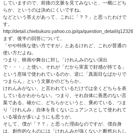
していますので、前後の文脈を見てみないと、一概にどち
らか、というのは決めにくいですね。
などという答えがあって、これに「？？」と思ったわけで
す。
http://detail.chiebukuro.yahoo.co.jp/qa/question_detail/q123
まず、後半の回答について。
「やや特殊な使い方ですが」とあるけれど、これが普通の
使い方だよね。
つまり、映画や舞台に対し「けれんみのない演出
で・・・」と使い、それが「だから実直で好感が持てる」
という意味で使われているのか、逆に「真面目なばかりで
つまらん」という文脈かのどちらか。
けれんみがない、と言われているだけでは全くどちらを表
しているかわからない。つまり、それ自体に善悪のない言
葉である。確かに、どちらかというと、褒めている、つま
り「けれんみ」自体を良くないニュアンスとして使われて
いる場合が多いようにも思うが。
そして、僕が「？？」と思った理由なのですが、僕自身
は、創作的なものには「けれんみが強くないと断然おもし