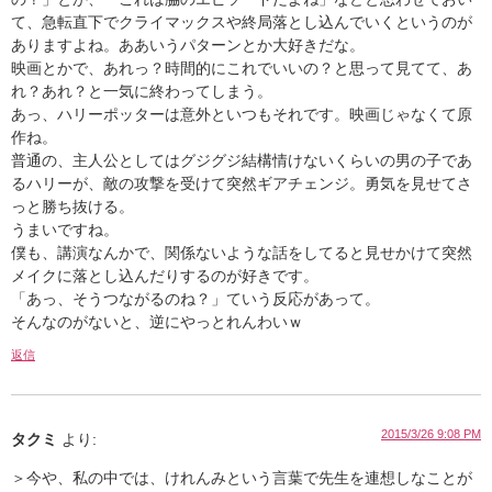
て、急転直下でクライマックスや終局落とし込んでいくというのが
ありますよね。ああいうパターンとか大好きだな。
映画とかで、あれっ？時間的にこれでいいの？と思って見てて、あ
れ？あれ？と一気に終わってしまう。
あっ、ハリーポッターは意外といつもそれです。映画じゃなくて原
作ね。
普通の、主人公としてはグジグジ結構情けないくらいの男の子であ
るハリーが、敵の攻撃を受けて突然ギアチェンジ。勇気を見せてさ
っと勝ち抜ける。
うまいですね。
僕も、講演なんかで、関係ないような話をしてると見せかけて突然
メイクに落とし込んだりするのが好きです。
「あっ、そうつながるのね？」ていう反応があって。
そんなのがないと、逆にやっとれんわいｗ
返信
2015/3/26 9:08 PM
タクミ
より:
＞今や、私の中では、けれんみという言葉で先生を連想しなことが