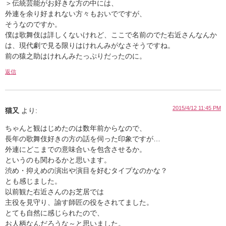
＞伝統芸能がお好きな方の中には、
外連を余り好まれない方々もおいでですが、
そうなのですか。
僕は歌舞伎は詳しくないけれど、ここで名前のでた右近さんなんか
は、現代劇で見る限りはけれんみがなさそうですね。
前の猿之助はけれんみたっぷりだったのに。
返信
2015/4/12 11:45 PM
猫又
より:
ちゃんと観はじめたのは数年前からなので、
長年の歌舞伎好きの方の話を伺った印象ですが…
外連にどこまでの意味合いを包含させるか。
というのも関わるかと思います。
渋め・抑えめの演出や演目を好むタイプなのかな？
とも感じました。
以前観た右近さんのお芝居では
主役を見守り、諭す師匠の役をされてました。
とても自然に感じられたので、
お人柄なんだろうな～と思いました。