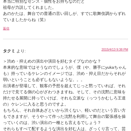
本当に特別なセンス・個性をお持ちなのだと
祖母が力説してくれました。
あのかたは、舞台での普通の言い回しが、すでに歌舞伎調からずれ
ていましたからね（笑）
返信
2015/4/13 9:38 PM
タクミ
より:
＞渋め・抑えめの演出や演目を好むタイプなのかな？
本来的な意味ではそうなのでしょうが、僕（や、勝手にyukaちゃん
も）持っているケレンのイメージでは、渋め・抑え目だからそれが
弱いということも必ずしもないような。。。
出演者が登場して、観客の予想を超えてじっと黙っていれば、それ
だけで見てる側の心がざわつきますね。そして、その沈黙に意味を
持たせる展開に持っていけば、それも立派な（っつうかむしろ王道
の）ケレンに入ると思うのですよ。
もちろん、それ自体あざといから渋くない、軽いのだという言い方
もできますが、そうやって作った沈黙を利用して舞台の緊張感を操
っていくのは、渋い演出の一種とも言えるでしょう？
それらもすべて配するような演出を好む人は、ざっくり言って、芸