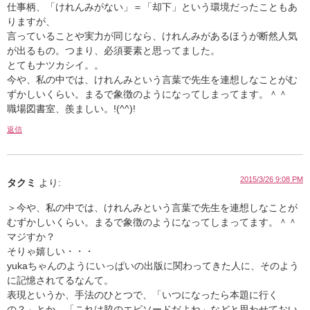
仕事柄、「けれんみがない」＝「却下」という環境だったこともあ
りますが、
言っていることや実力が同じなら、けれんみがあるほうが断然人気
が出るもの。つまり、必須要素と思ってました。
とてもナツカシイ。。
今や、私の中では、けれんみという言葉で先生を連想しなことがむ
ずかしいくらい。まるで象徴のようになってしまってます。＾＾
職場図書室、羨ましい。!(^^)!
返信
2015/3/26 9:08 PM
タクミ
より:
＞今や、私の中では、けれんみという言葉で先生を連想しなことが
むずかしいくらい。まるで象徴のようになってしまってます。＾＾
マジすか？
そりゃ嬉しい・・・
yukaちゃんのようにいっぱいの出版に関わってきた人に、そのよう
に記憶されてるなんて。
表現というか、手法のひとつで、「いつになったら本題に行く
の？」とか、「これは脇のエピソードだよね」などと思わせておい