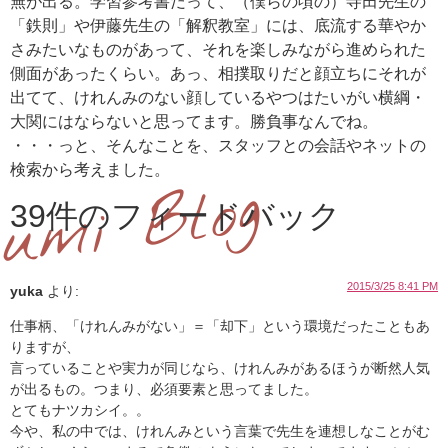
無が出る。学習参考書だって、（僕らの頃の）寺田先生の
「鉄則」や伊藤先生の「解釈教室」には、底流する華やか
さみたいなものがあって、それを楽しみながら進められた
側面があったくらい。あっ、相撲取りだと顔立ちにそれが
出てて、けれんみのない顔しているやつはたいがい横綱・
大関にはならないと思ってます。勝負事なんでね。
・・・っと、そんなことを、スタッフとの会話やネットの
検索から考えました。
39件のフィードバック
2015/3/25 8:41 PM
yuka
より:
仕事柄、「けれんみがない」＝「却下」という環境だったこともあ
りますが、
言っていることや実力が同じなら、けれんみがあるほうが断然人気
が出るもの。つまり、必須要素と思ってました。
とてもナツカシイ。。
今や、私の中では、けれんみという言葉で先生を連想しなことがむ