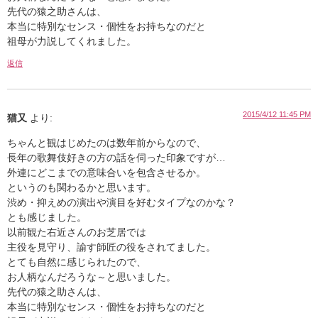
先代の猿之助さんは、
本当に特別なセンス・個性をお持ちなのだと
祖母が力説してくれました。
返信
2015/4/12 11:45 PM
猫又
より:
ちゃんと観はじめたのは数年前からなので、
長年の歌舞伎好きの方の話を伺った印象ですが…
外連にどこまでの意味合いを包含させるか。
というのも関わるかと思います。
渋め・抑えめの演出や演目を好むタイプなのかな？
とも感じました。
以前観た右近さんのお芝居では
主役を見守り、諭す師匠の役をされてました。
とても自然に感じられたので、
お人柄なんだろうな～と思いました。
先代の猿之助さんは、
本当に特別なセンス・個性をお持ちなのだと