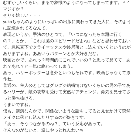
むずかしいくらい。まるで象徴のようになってしまってます。＾＾
マジすか？
そりゃ嬉しい・・・
yukaちゃんのようにいっぱいの出版に関わってきた人に、そのよう
に記憶されてるなんて。
表現というか、手法のひとつで、「いつになったら本題に行く
の？」とか、「これは脇のエピソードだよね」などと思わせておい
て、急転直下でクライマックスや終局落とし込んでいくというのが
ありますよね。ああいうパターンとか大好きだな。
映画とかで、あれっ？時間的にこれでいいの？と思って見てて、あ
れ？あれ？と一気に終わってしまう。
あっ、ハリーポッターは意外といつもそれです。映画じゃなくて原
作ね。
普通の、主人公としてはグジグジ結構情けないくらいの男の子であ
るハリーが、敵の攻撃を受けて突然ギアチェンジ。勇気を見せてさ
っと勝ち抜ける。
うまいですね。
僕も、講演なんかで、関係ないような話をしてると見せかけて突然
メイクに落とし込んだりするのが好きです。
「あっ、そうつながるのね？」ていう反応があって。
そんなのがないと、逆にやっとれんわいｗ