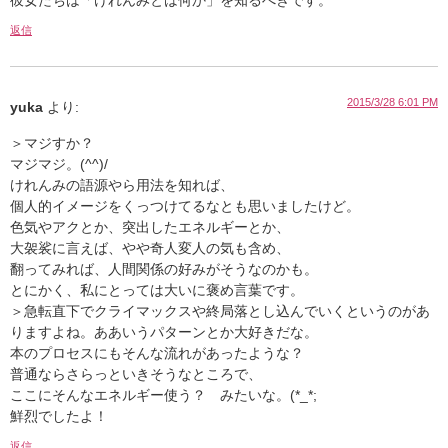
返信
2015/3/28 6:01 PM
yuka
より:
＞マジすか？
マジマジ。(^^)/
けれんみの語源やら用法を知れば、
個人的イメージをくっつけてるなとも思いましたけど。
色気やアクとか、突出したエネルギーとか、
大袈裟に言えば、やや奇人変人の気も含め、
翻ってみれば、人間関係の好みがそうなのかも。
とにかく、私にとっては大いに褒め言葉です。
＞急転直下でクライマックスや終局落とし込んでいくというのがあ
りますよね。ああいうパターンとか大好きだな。
本のプロセスにもそんな流れがあったような？
普通ならさらっといきそうなところで、
ここにそんなエネルギー使う？ みたいな。(*_*;
鮮烈でしたよ！
返信