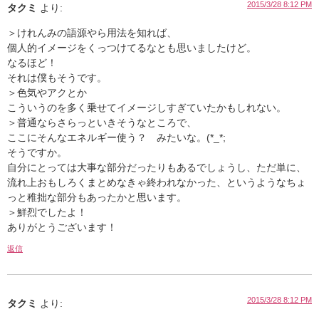
2015/3/28 8:12 PM
タクミ
より:
＞けれんみの語源やら用法を知れば、
個人的イメージをくっつけてるなとも思いましたけど。
なるほど！
それは僕もそうです。
＞色気やアクとか
こういうのを多く乗せてイメージしすぎていたかもしれない。
＞普通ならさらっといきそうなところで、
ここにそんなエネルギー使う？ みたいな。(*_*;
そうですか。
自分にとっては大事な部分だったりもあるでしょうし、ただ単に、
流れ上おもしろくまとめなきゃ終われなかった、というようなちょ
っと稚拙な部分もあったかと思います。
＞鮮烈でしたよ！
ありがとうございます！
返信
2015/3/28 8:12 PM
タクミ
より: