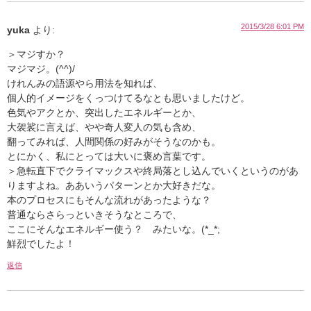
2015/3/28 6:01 PM
yuka
より:
＞マジすか？
マジマジ。(^^)/
けれんみの語源やら用法を知れば、
個人的イメージをくっつけてるなとも思いましたけど。
色気やアクとか、突出したエネルギーとか、
大袈裟に言えば、やや奇人変人の気も含め、
翻ってみれば、人間関係の好みがそうなのかも。
とにかく、私にとっては大いに褒め言葉です。
＞急転直下でクライマックスや終局落とし込んでいくというのがあ
りますよね。ああいうパターンとか大好きだな。
本のプロセスにもそんな流れがあったような？
普通ならさらっといきそうなところで、
ここにそんなエネルギー使う？ みたいな。(*_*;
鮮烈でしたよ！
返信