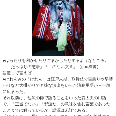
●はったりを利かせたりごまかしたりするようなところ。
「―たっぷりの芝居」「―のない文章」（goo辞書）
語源まで言えば
●けれんみの「けれん」は江戸末期、歌舞伎で宙乗りや早替
わりなど大掛かりで奇抜な演出をいった演劇用語から一般
に広まった。
それ以前は、他流の節で語ることをいった義太夫の用語
で、「正当でない」「邪道だ」の意味を含む言葉であった
ことまでは解っているが、語源は未詳である。