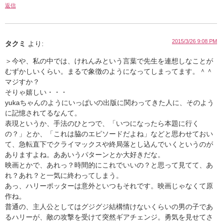
返信
2015/3/26 9:08 PM
タクミ
より:
＞今や、私の中では、けれんみという言葉で先生を連想しなことが
むずかしいくらい。まるで象徴のようになってしまってます。＾＾
マジすか？
そりゃ嬉しい・・・
yukaちゃんのようにいっぱいの出版に関わってきた人に、そのよう
に記憶されてるなんて。
表現というか、手法のひとつで、「いつになったら本題に行く
の？」とか、「これは脇のエピソードだよね」などと思わせておい
て、急転直下でクライマックスや終局落とし込んでいくというのが
ありますよね。ああいうパターンとか大好きだな。
映画とかで、あれっ？時間的にこれでいいの？と思って見てて、あ
れ？あれ？と一気に終わってしまう。
あっ、ハリーポッターは意外といつもそれです。映画じゃなくて原
作ね。
普通の、主人公としてはグジグジ結構情けないくらいの男の子であ
るハリーが、敵の攻撃を受けて突然ギアチェンジ。勇気を見せてさ