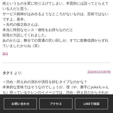
術というものを変に祀り上げてしまい、本質的には誤ってとらえて
いる人だと思う。
サービス精神がはみ出るようなところがないものは、芸術ではない
ですよ。基本。
＞先代の猿之助さんは、
本当に特別なセンス・個性をお持ちなのだと
祖母が力説してくれました。
あのかたは、舞台での普通の言い回しが、すでに歌舞伎調からずれ
ていましたからね（笑）
返信
2015/4/13 9:38 PM
タクミ
より:
＞渋め・抑えめの演出や演目を好むタイプなのかな？
本来的な意味ではそうなのでしょうが、僕（や、勝手にyukaちゃん
も）持っているケレンのイメージでは、渋め・抑え目だからそれが
弱いということも必ずしもないような。。。
出演者が登場して、観客の予想を超えてじっと黙っていれば、それ
お問い合わせ
アクセス
LINEで相談
だけで見てる側の心がざわつきますね。そして、その沈黙に意味を