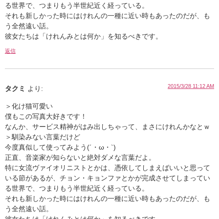
る世界で、つまりもう半世紀近く経っている。
それも新しかった時にはけれんの一種に近い時もあったのだが、も
う全然遠い話。
彼女たちは「けれんみとは何か」を知るべきです。
返信
2015/3/28 11:12 AM
タクミ
より:
＞化け猫可愛い
僕もこの写真大好きです！
なんか、サービス精神がはみ出しちゃって、まさにけれんかなとｗ
＞馴染みない言葉だけど
今度真似して使ってみよう(´・ω・`)
正直、音楽家が知らないと絶対ダメな言葉だよ。
特に女流ヴァイオリニストとかは、憑依してしまえばいいと思って
いる節があるが、チョン・キョンファとかが完成させてしまってい
る世界で、つまりもう半世紀近く経っている。
それも新しかった時にはけれんの一種に近い時もあったのだが、も
う全然遠い話。
彼女たちは「けれんみとは何か」を知るべきです。