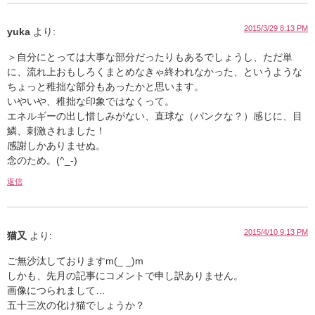
2015/3/29 8:13 PM
yuka
より:
＞自分にとっては大事な部分だったりもあるでしょうし、ただ単
に、流れ上おもしろくまとめなきゃ終われなかった、というような
ちょっと稚拙な部分もあったかと思います。
いやいや、稚拙な印象ではなくって。
エネルギーの出し惜しみがない、直球な（パンクな？）感じに、目
鱗、刺激されました！
感謝しかありませぬ。
念のため。(^_-)
返信
2015/4/10 9:13 PM
猫又
より:
ご無沙汰しておりますm(_ _)m
しかも、先月の記事にコメントで申し訳ありません。
画像につられまして…
五十三次の化け猫でしょうか？