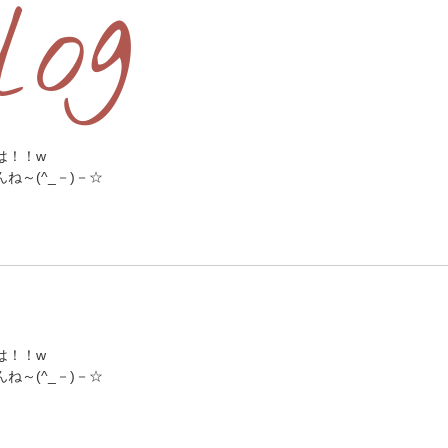
は！！w
～(^_－)－☆
は！！w
～(^_－)－☆