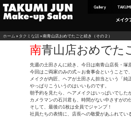
Gallery
TAKUM
メイク
ホーム
»
タクミな話
»
南青山店おめでたごと続き（その２）
南青山店おめでた
先週の土田さんに続き、今日は南青山店長・塚
今回はご両家のみの式～お食事会ということで
メイクが内匠、ヘアが土田さん担当という「純
やっぱりこういうのはいいものです。
朝予約を見たら、ヘアメイクはいっぱいでした
カメラマンの石川君も、時間がない中さすがの
そして、最後の1枚は全員でジャンプ！
社員たちの表情に、店長への敬愛があふれてい