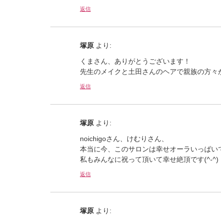
返信
塚原
より:
くまさん、ありがとうございます！
先生のメイクと土田さんのヘアで親族の方々
返信
塚原
より:
noichigoさん、けむりさん、
本当に今、このサロンは幸せオーラいっぱい
私もみんなに祝って頂いて幸せ絶頂です(^-^)
返信
塚原
より: