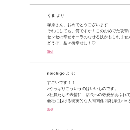
くま
より:
塚原さん、おめでとうございます！
それにしても、何ですか！このおめでた攻撃
センセの幸せオーラのなせる技かもしれませんね
どうぞ、益々御幸せに！♡
返信
noichigo
より:
すごいです！！
>やっぱりこういうのはいいものです。
>社員たちの表情に、店長への敬愛があふれ
会社における現実的な人間関係 福利厚生et
返信