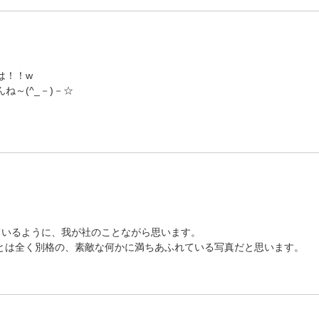
は！！w
～(^_－)－☆
ているように、我が社のことながら思います。
c.とは全く別格の、素敵な何かに満ちあふれている写真だと思います。