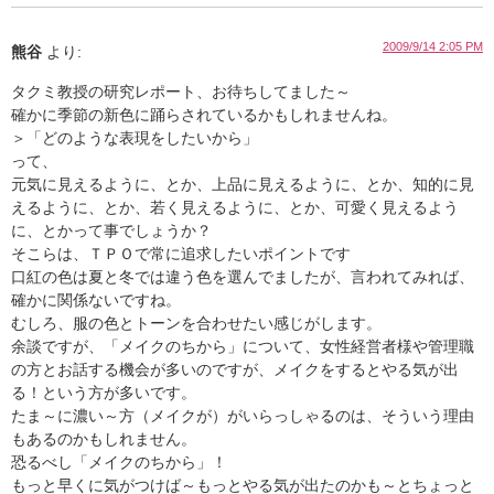
2009/9/14 2:05 PM
熊谷
より:
タクミ教授の研究レポート、お待ちしてました～
確かに季節の新色に踊らされているかもしれませんね。
＞「どのような表現をしたいから」
って、
元気に見えるように、とか、上品に見えるように、とか、知的に見
えるように、とか、若く見えるように、とか、可愛く見えるよう
に、とかって事でしょうか？
そこらは、ＴＰＯで常に追求したいポイントです
口紅の色は夏と冬では違う色を選んでましたが、言われてみれば、
確かに関係ないですね。
むしろ、服の色とトーンを合わせたい感じがします。
余談ですが、「メイクのちから」について、女性経営者様や管理職
の方とお話する機会が多いのですが、メイクをするとやる気が出
る！という方が多いです。
たま～に濃い～方（メイクが）がいらっしゃるのは、そういう理由
もあるのかもしれません。
恐るべし「メイクのちから」！
もっと早くに気がつけば～もっとやる気が出たのかも～
とちょっと