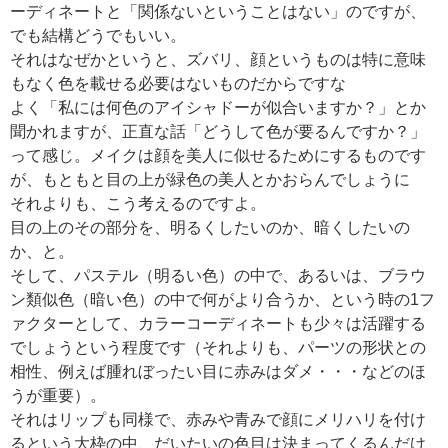
ーディネートと「関係ないということはない」のですが、
でも結構どうでもいい。
それはなぜかというと、ズバリ、顔というものは特に意味
もなく色を載せる必要はないものだからですな
よく「私には何色のアイシャドーが似合いますか？」とか
聞かれますが、正直な話「どうして色が要るんですか？」
って感じ。メイクは顔を美人に似せるためにするものです
が、もともと目の上が緑色の美人とかおらんでしょうに
それよりも、こう考えるのですよ。
目の上のその部分を、明るくしたいのか、暗くしたいの
か、と。
そして、パステル（明るい色）の中で、あるいは、ブラウ
ン類似色（暗い色）の中で何がより合うか、という時の1フ
ァクターとして、カラーコーディネートも少々は活躍する
でしょうという程度です（それよりも、パーツの形状との
相性、例えば腫れぼったい目に赤みはダメ・・・などのほ
うが重要）。
それはリップも同様で、赤みや青みで顔にメリハリを付け
るという大枠の中、だいたいの色目は決まってくるんだけ