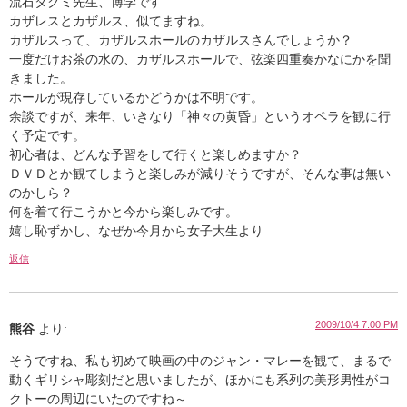
流石タクミ先生、博学です
カザレスとカザルス、似てますね。
カザルスって、カザルスホールのカザルスさんでしょうか？
一度だけお茶の水の、カザルスホールで、弦楽四重奏かなにかを聞
きました。
ホールが現存しているかどうかは不明です。
余談ですが、来年、いきなり「神々の黄昏」というオペラを観に行
く予定です。
初心者は、どんな予習をして行くと楽しめますか？
ＤＶＤとか観てしまうと楽しみが減りそうですが、そんな事は無い
のかしら？
何を着て行こうかと今から楽しみです。
嬉し恥ずかし、なぜか今月から女子大生
より
返信
2009/10/4 7:00 PM
熊谷
より:
そうですね、私も初めて映画の中のジャン・マレーを観て、まるで
動くギリシャ彫刻だと思いましたが、ほかにも系列の美形男性がコ
クトーの周辺にいたのですね～