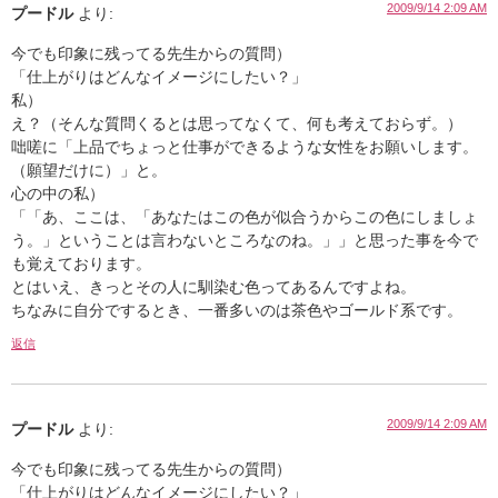
2009/9/14 2:09 AM
プードル
より:
今でも印象に残ってる先生からの質問）
「仕上がりはどんなイメージにしたい？」
私）
え？（そんな質問くるとは思ってなくて、何も考えておらず。）
咄嗟に「上品でちょっと仕事ができるような女性をお願いします。
（願望だけに）」と。
心の中の私）
「「あ、ここは、「あなたはこの色が似合うからこの色にしましょ
う。」ということは言わないところなのね。」」と思った事を今で
も覚えております。
とはいえ、きっとその人に馴染む色ってあるんですよね。
ちなみに自分でするとき、一番多いのは茶色やゴールド系です。
返信
2009/9/14 2:09 AM
プードル
より:
今でも印象に残ってる先生からの質問）
「仕上がりはどんなイメージにしたい？」