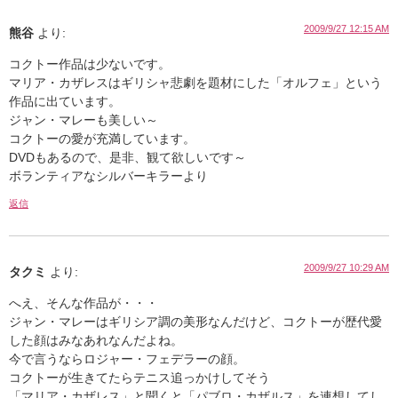
2009/9/27 12:15 AM
熊谷
より:
コクトー作品は少ないです。
マリア・カザレスはギリシャ悲劇を題材にした「オルフェ」という
作品に出ています。
ジャン・マレーも美しい～
コクトーの愛が充満しています。
DVDもあるので、是非、観て欲しいです～
ボランティアなシルバーキラーより
返信
2009/9/27 10:29 AM
タクミ
より:
へえ、そんな作品が・・・
ジャン・マレーはギリシア調の美形なんだけど、コクトーが歴代愛
した顔はみなあれなんだよね。
今で言うならロジャー・フェデラーの顔。
コクトーが生きてたらテニス追っかけしてそう
「マリア・カザレス」と聞くと「パブロ・カザルス」を連想してし