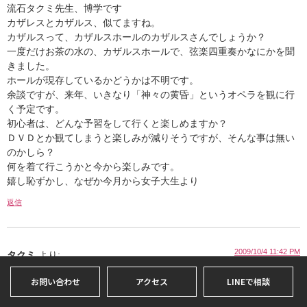
流石タクミ先生、博学です
カザレスとカザルス、似てますね。
カザルスって、カザルスホールのカザルスさんでしょうか？
一度だけお茶の水の、カザルスホールで、弦楽四重奏かなにかを聞
きました。
ホールが現存しているかどうかは不明です。
余談ですが、来年、いきなり「神々の黄昏」というオペラを観に行
く予定です。
初心者は、どんな予習をして行くと楽しめますか？
ＤＶＤとか観てしまうと楽しみが減りそうですが、そんな事は無い
のかしら？
何を着て行こうかと今から楽しみです。
嬉し恥ずかし、なぜか今月から女子大生
より
返信
2009/10/4 11:42 PM
タクミ
より:
そうそう。そのカザルスです。
お問い合わせ
アクセス
LINEで相談
彼は、現代チェロ演奏家中最大の巨人です。