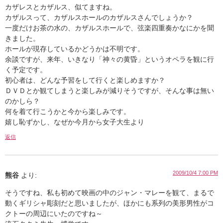
カザレスとカザルス、似てますね。
カザルスって、カザルスホールのカザルスさんでしょうか？
一度だけお茶の水の、カザルスホールで、弦楽四重奏かなにかを聞
きました。
ホールが現存しているかどうかは不明です。
余談ですが、来年、いきなり「神々の黄昏」というオペラを観に行
く予定です。
初心者は、どんな予習をして行くと楽しめますか？
ＤＶＤとか観てしまうと楽しみが減りそうですが、そんな事は無い
のかしら？
何を着て行こうかと今から楽しみです。
嬉し恥ずかし、なぜか今月から女子大生
より
返信
2009/10/4 7:00 PM
熊谷
より:
そうですね、私も初めて映画の中のジャン・マレーを観て、まるで
動くギリシャ彫刻だと思いましたが、ほかにも系列の美形男性がコ
クトーの周辺にいたのですね～