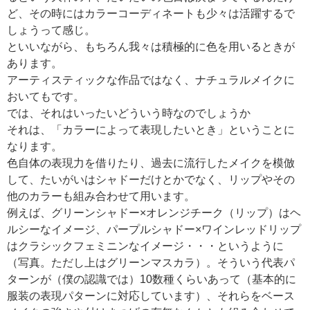
ど、その時にはカラーコーディネートも少々は活躍するで
しょうって感じ。
といいながら、もちろん我々は積極的に色を用いるときが
あります。
アーティスティックな作品ではなく、ナチュラルメイクに
おいてもです。
では、それはいったいどういう時なのでしょうか
それは、「カラーによって表現したいとき」ということに
なります。
色自体の表現力を借りたり、過去に流行したメイクを模倣
して、たいがいはシャドーだけとかでなく、リップやその
他のカラーも組み合わせて用います。
例えば、グリーンシャドー×オレンジチーク（リップ）はヘ
ルシーなイメージ、パープルシャドー×ワインレッドリップ
はクラシックフェミニンなイメージ・・・というように
（写真。ただし上はグリーンマスカラ）。そういう代表パ
ターンが（僕の認識では）10数種くらいあって（基本的に
服装の表現パターンに対応しています）、それらをベース