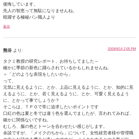
後悔しています。
先人の智恵って無駄になりませんね。
暗躍する極秘パン職人より
返信
2009/9/14 2:05 PM
熊谷
より:
タクミ教授の研究レポート、お待ちしてました～
確かに季節の新色に踊らされているかもしれませんね。
＞「どのような表現をしたいから」
って、
元気に見えるように、とか、上品に見えるように、とか、知的に見
えるように、とか、若く見えるように、とか、可愛く見えるよう
に、とかって事でしょうか？
そこらは、ＴＰＯで常に追求したいポイントです
口紅の色は夏と冬では違う色を選んでましたが、言われてみれば、
確かに関係ないですね。
むしろ、服の色とトーンを合わせたい感じがします。
余談ですが、「メイクのちから」について、女性経営者様や管理職