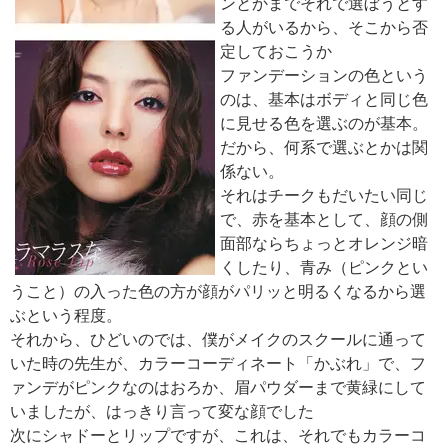
ンとかまでそれで選ぼうとす
る人がいるから、そこから否
定しておこうか
ファンデーションの色という
のは、基本はボディと同じ色
に見せる色を選ぶのが基本。
だから、何系で選ぶとかは関
係ない。
それはチークもだいたい同じ
で、赤を基本として、顔の側
面部ならちょっとオレンジ暗
くしたり、青み（ピンクとい
うこと）の入った色の方が顔がパリッと明るくなるから選
ぶという程度。
それから、ひどいのでは、僕がメイクのスクールに通って
いた時の先生が、カラーコーディネート「かぶれ」で、フ
ァンデがピンクなのはおろか、眉パウダーまで黄緑にして
いましたが、はっきり言って変な顔でした
次にシャドーとリップですが、これは、それでもカラーコ