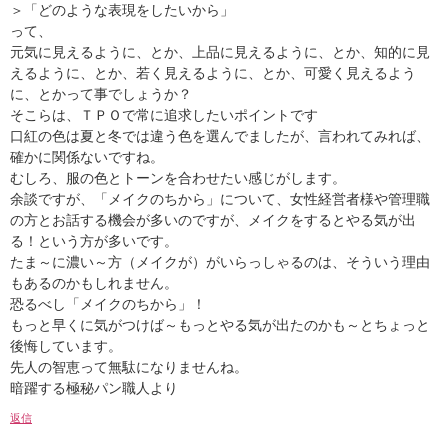
＞「どのような表現をしたいから」
って、
元気に見えるように、とか、上品に見えるように、とか、知的に見
えるように、とか、若く見えるように、とか、可愛く見えるよう
に、とかって事でしょうか？
そこらは、ＴＰＯで常に追求したいポイントです
口紅の色は夏と冬では違う色を選んでましたが、言われてみれば、
確かに関係ないですね。
むしろ、服の色とトーンを合わせたい感じがします。
余談ですが、「メイクのちから」について、女性経営者様や管理職
の方とお話する機会が多いのですが、メイクをするとやる気が出
る！という方が多いです。
たま～に濃い～方（メイクが）がいらっしゃるのは、そういう理由
もあるのかもしれません。
恐るべし「メイクのちから」！
もっと早くに気がつけば～もっとやる気が出たのかも～
とちょっと
後悔しています。
先人の智恵って無駄になりませんね。
暗躍する極秘パン職人より
返信