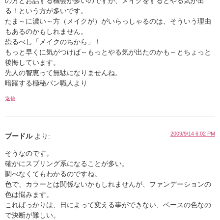
の方とお話する機会が多いのですが、メイクをするとやる気が出
る！という方が多いです。
たま～に濃い～方（メイクが）がいらっしゃるのは、そういう理由
もあるのかもしれません。
恐るべし「メイクのちから」！
もっと早くに気がつけば～もっとやる気が出たのかも～
とちょっと
後悔しています。
先人の智恵って無駄になりませんね。
暗躍する極秘パン職人より
返信
2009/9/14 6:02 PM
プードル
より:
そうなのです。
確かにスプリング系になることが多い。
調べなくてもわかるのですね。
色で、カラーとは関係ないかもしれませんが、ファンデーションの
色は悩みます。
こればっかりは、日によって変える事ができない、ベースの色なの
で決断が難しい。