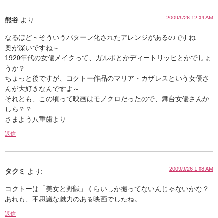
2009/9/26 12:34 AM
熊谷
より:
なるほど～そういうパターン化されたアレンジがあるのですね
奥が深いですね～
1920年代の女優メイクって、ガルボとかディートリッヒとかでしょ
うか？
ちょっと後ですが、コクトー作品のマリア・カザレスという女優さ
んが大好きなんですよ～
それとも、この頃って映画はモノクロだったので、舞台女優さんか
しら？？
さまよう八重歯より
返信
2009/9/26 1:08 AM
タクミ
より:
コクトーは「美女と野獣」くらいしか撮ってないんじゃないかな？
あれも、不思議な魅力のある映画でしたね。
返信