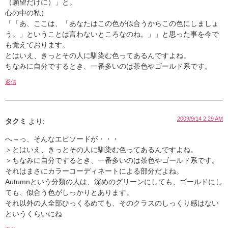
（願望だけに）」と。
心の中の私）
「「あ、ここは、「あなたはこの色が似合うからこの色にしましょ
う。」ということは言わないところなのね。」」と思った事を今で
も覚えております。
とはいえ、きっとその人に馴染む色ってあるんですよね。
ちなみに自分でするとき、一番多いのは茶色やゴールド系です。
返信
2009/9/14 2:29 AM
タクミ
より:
へ～っ、そんなエピソードが・・・
＞とはいえ、きっとその人に馴染む色ってあるんですよね。
＞ちなみに自分でするとき、一番多いのは茶色やゴールド系です。
それはまさにカラーコーディネートによる部分だよね。
Autumnという分類の人は、深めのグリーンにしても、ゴールドにし
ても、似合う色がしっかりとあります。
それ以外の人全部ひっくるめても、そのクラスのしっくり感はない
というくらいにね