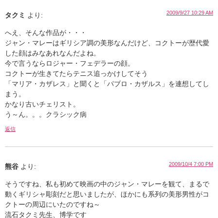
2009/9/27 10:29 AM
タクミ
より:
へえ、そんな作品が・・・
ジャン・マレーはギリシア調の美形なんだけど、コクトーが歴代愛
した顔はみなあれなんだよね。
今で言うならロジャー・フェデラーの顔。
コクトーが生きてたらテニス追っかけしてそう
「マリア・カザレス」と聞くと「パブロ・カザルス」を連想してし
まう。
かなり古いチェリスト。
う～ん。。。クラシック病
返信
2009/10/4 7:00 PM
熊谷
より:
そうですね、私も初めて映画の中のジャン・マレーを観て、まるで
動くギリシャ彫刻だと思いましたが、ほかにも系列の美形男性がコ
クトーの周辺にいたのですね～
流石タクミ先生、博学です