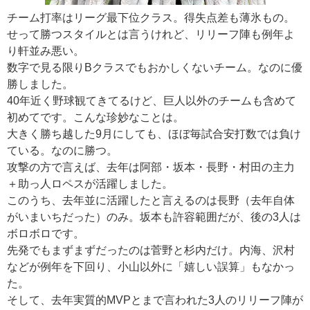
チーム打率はリーグ最下位クラス。得失点差も薄氷もの。
せって勝つスタイルとは言うけれど、リリーフ陣も例年よ
り軒並み悪い。
数字で見る限りBクラスでもおかしくないチーム。なのに優
勝しました。
40年近く野球観てきてるけど、巨人以外のチームも含めて
初めてです。こんな珍妙なことは。
大きく勝ち越した9月にしても、ほぼ毎試合安打数では負け
ている。なのに勝つ。
攻撃の方で言えば、去年は阿部・坂本・長野・村田の主力
＋助っ人ロペスが活躍しました。
このうち、去年並に活躍したと言えるのは長野（去年自体
がいまいちだった）のみ。坂本も許容範囲だが、後の3人は
ボロボロです。
先発でもまずまずだったのは菅野と杉内だけ。内海、沢村
などが例年を下回り、小山以外に「嬉しい誤算」もなかっ
た。
そして、去年実質的MVPとまで言われた3人のリリーフ陣が