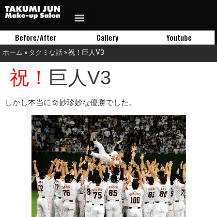
Before/After
Gallery
Youtube
ホーム
»
タクミな話
»
祝！巨人V3
祝！巨人V3
しかし本当に奇妙珍妙な優勝でした。