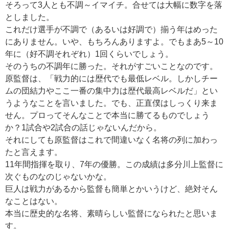
そろって3人とも不調～イマイチ。合せては大幅に数字を落
としました。
これだけ選手が不調で（あるいは好調で）揃う年はめった
にありません。いや、もちろんありますよ。でもまあ5～10
年に（好不調それぞれ）1回くらいでしょう。
そのうちの不調年に勝った。それがすごいことなのです。
原監督は、「戦力的には歴代でも最低レベル。しかしチー
ムの団結力やここ一番の集中力は歴代最高レベルだ」とい
うようなことを言いました。でも、正直僕はしっくり来ま
せん。プロってそんなことで本当に勝てるものでしょう
か？1試合や2試合の話じゃないんだから。
それにしても原監督はこれで間違いなく名将の列に加わっ
たと言えます。
11年間指揮を取り、7年の優勝。この成績は多分川上監督に
次ぐものなのじゃないかな。
巨人は戦力があるから監督も簡単とかいうけど、絶対そん
なことはない。
本当に歴史的な名将、素晴らしい監督になられたと思いま
す。