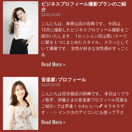
ビジネスプロフィール撮影プランのご紹
介
2025/12/28
こんにちは、南青山店の谷島です。 今回は、
12月に撮影したビジネスプロフィール撮影をご
紹介いたします。 1セッション目は黒いスーツ
に髪を１つにまとめたスタイル。 スラっとして
いて素敵です。 女性が好きな女性感がすっごく
あ
Read More »
音楽家♪プロフィール
2025/10/29
こんにちは😊京都店の田﨑です。 本日はソプラ
ノ歌手、伊藤さまの音楽家プロフィール写真を
ご紹介♪ では早速！ かわいいっ💕 キラキラで
す・・✨ インスタのアイコンにも使って下さ
Read More »