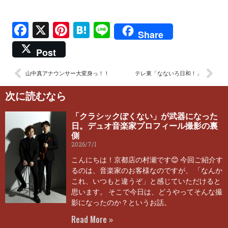
Facebook
X
Pinterest
Hatena
Line
Share
Post
山中真アナウンサー大変身っ！！
テレ東「なないろ日和！」
次に読むなら
「クラシックぽくない」が武器になった
日。デュオ音楽家プロフィール撮影の裏
側
2026/7/1
こんにちは！京都店の村瀬です😊 今回ご紹介す
るのは、音楽家のお客様なのですが、 「なんか
これ、いつもと違うぞ」と感じていただけると
思います。 そこで今日は、どうやってそんな撮
影になったのか？というお話。
Read More »