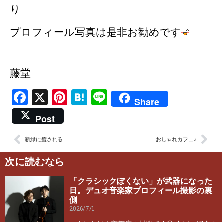
り
プロフィール写真は是非お勧めです
藤堂
Facebook
X
Pinterest
Hatena
Line
Share
Post
新緑に癒される
おしゃれカフェ♪
次に読むなら
「クラシックぽくない」が武器になった
日。デュオ音楽家プロフィール撮影の裏
側
2026/7/1