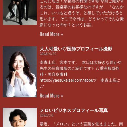
こんにちは！京都店の村瀬です😊 今回ご紹介す
るのは、音楽家のお客様なのですが、 「なんか
これ、いつもと違うぞ」と感じていただけると
思います。 そこで今日は、どうやってそんな撮
影になったのか？というお話。
Read More »
大人可愛い♡医師プロフィール撮影
2026/4/30
南青山店、宮本です。 本日は大好きな原かや
先生の写真撮影のご紹介です✨ 八重洲形成外
科・美容皮膚科
https://yaesukeisei.com/about/ 南青山店に
ご
Read More »
メロいビジネスプロフィール写真
2026/3/1
最近、『メロい』という言葉を覚えました。南