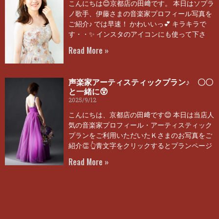
こんにちは😊京都店の田﨑です。 本日はソプラ
ノ歌手、伊藤さまの音楽家プロフィール写真を
ご紹介♪ では早速！ かわいいっ💕 キラキラで
す・・✨ インスタのアイコンにも使って下さ
Read More »
声楽家アーティスティックプラン♪ 〇〇
と一緒に😲
2025/9/12
こんにちは、京都店の田﨑です😊 本日は当店人
気の音楽家プロフィール・アーティスティック
プランをご利用いただいたＫさまのお写真をご
紹介👏 👆青文字をクリックするとプランページ
Read More »