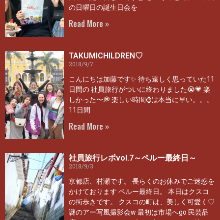
の日曜日の誕生日会を
Read More »
TAKUMICHILDREN♡
2018/9/7
こんにちは加藤です✨ 待ち遠しく思っていた11
日間の 社員旅行がついに終わりました😭💗 楽
しかった〜💭 楽しい時間⌚は本当に早い。。。
11日間
Read More »
社員旅行レポvol.7～ペルー最終日～
2018/9/3
京都店、村瀬です。 長らくのお休みでご迷惑を
かけております ペルー最終日。 本日はクスコ
の街歩きです。 クスコの町は、美しく可愛く♡
謎のアー写風撮影会w 最初は市場へgo 民芸品