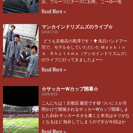
店、フルーツにチーズにお肉。 こーゆー地
Read More »
マンカインドリズムズのライブ☆
2018/7/10
どうも京都店の黒澤です！🐥 先日バンドアー
写で、モデルをしていただいた Ｍａｎｋｉｎ
ｄ Ｒｈｙｔｈｍｓ（マンカインドリズムズ）
のライブに行ってきましたよー✨
Read More »
☆サッカーWカップ開幕☆
2018/6/15
こんにちは！京都店 藤堂です😄 ついに１か月
間かけて開催されるサッカーWカップ開幕しま
した👍👍 サッカーネタを書くと本当はキリがな
くなるほど 熱弁してしまうのですが今回はか
Read More »