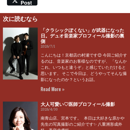
Post
次に読むなら
「クラシックぽくない」が武器になった
日。デュオ音楽家プロフィール撮影の裏
側
2026/7/1
こんにちは！京都店の村瀬です😊 今回ご紹介す
るのは、音楽家のお客様なのですが、 「なんか
これ、いつもと違うぞ」と感じていただけると
思います。 そこで今日は、どうやってそんな撮
影になったのか？というお話。
Read More »
大人可愛い♡医師プロフィール撮影
2026/4/30
南青山店、宮本です。 本日は大好きな原かや
先生の写真撮影のご紹介です✨ 八重洲形成外