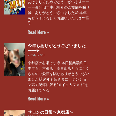
あけましておめでとうございますーー
ーー🎍✨ 旧年中は格別のご愛顧を賜り
誠にありがとうございました😊 本年
もどうぞよろしくお願いいたします🙇
👇
Read More »
今年もありがとうございました
ーー✨
2024/12/28
京都店の村瀬です😊 本日営業最終日…
本年も、京都店・南青山店ともにたく
さんのご愛顧を賜りありがとうござい
ました🙌 来年も皆さまに、テンショ
ン高く記憶に残る”メイク＆フォト”を
お届けできる
Read More »
サロンの日常〜京都店〜