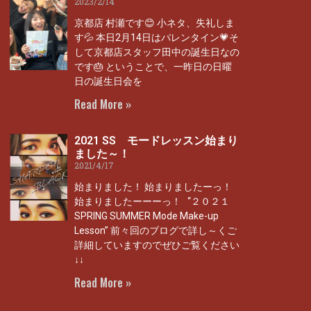
2023/2/14
京都店 村瀬です😊 小ネタ、失礼しま
す💦 本日2月14日はバレンタイン💗そ
して京都店スタッフ田中の誕生日なの
です🎂 ということで、一昨日の日曜
日の誕生日会を
Read More »
2021 SS モードレッスン始まり
ました～！
2021/4/17
始まりました！ 始まりましたーっ！
始まりましたーーーっ！ “２０２１
SPRING SUMMER Mode Make-up
Lesson” 前々回のブログで詳し～くご
詳細していますのでぜひご覧ください
↓↓
Read More »