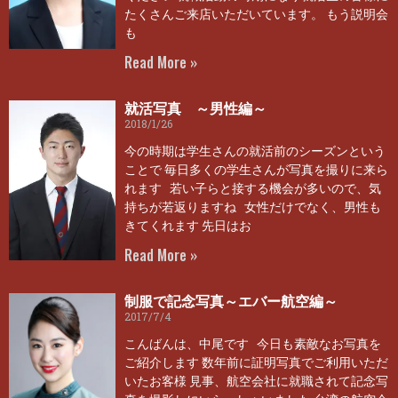
たくさんご来店いただいています。 もう説明会
も
Read More »
就活写真 ～男性編～
2018/1/26
今の時期は学生さんの就活前のシーズンという
ことで 毎日多くの学生さんが写真を撮りに来ら
れます 若い子らと接する機会が多いので、気
持ちが若返りますね 女性だけでなく、男性も
きてくれます 先日はお
Read More »
制服で記念写真～エバー航空編～
2017/7/4
こんばんは、中尾です 今日も素敵なお写真を
ご紹介します 数年前に証明写真でご利用いただ
いたお客様 見事、航空会社に就職されて記念写