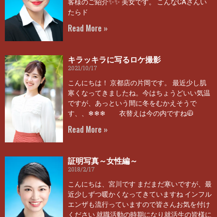
客様のご紹介✨✨ 美女です。 こんなCAさんい
たらド
Read More »
キラッキラに写るロケ撮影
2021/10/17
こんにちは！ 京都店の片岡です。 最近少し肌
寒くなってきましたね。今はちょうどいい気温
ですが、あっという間に冬をむかえそうで
す、、❄❄❄ 衣替えは今の内ですね🧥
Read More »
証明写真～女性編～
2018/2/17
こんにちは、宮川です まだまだ寒いですが、最
近少しずつ暖かくなってきていますね インフル
エンザも流行っていますので皆さんお気を付け
ください 就職活動の時期になり就活生の皆様に