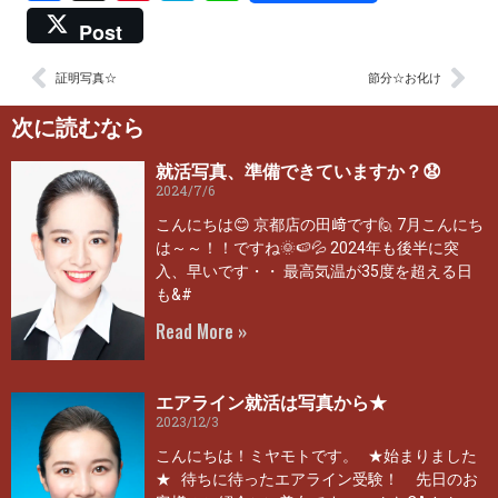
Post
証明写真☆
節分☆お化け
次に読むなら
就活写真、準備できていますか？😧
2024/7/6
こんにちは😊 京都店の田﨑です🙋 7月こんにち
は～～！！ですね🌞🍉💦 2024年も後半に突
入、早いです・・ 最高気温が35度を超える日
も&#
Read More »
エアライン就活は写真から★
2023/12/3
こんにちは！ミヤモトです。 ★始まりました
★ 待ちに待ったエアライン受験！ 先日のお