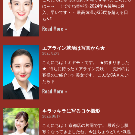
は～～！！ですね🌞🍉💦 2024年も後半に突
入、早いです・・ 最高気温が35度を超える日
も&#
Read More »
エアライン就活は写真から★
2023/12/3
こんにちは！ミヤモトです。 ★始まりました
★ 待ちに待ったエアライン受験！ 先日のお
客様のご紹介✨✨ 美女です。 こんなCAさんい
たらド
Read More »
キラッキラに写るロケ撮影
2021/10/17
こんにちは！ 京都店の片岡です。 最近少し肌
寒くなってきましたね。今はちょうどいい気温