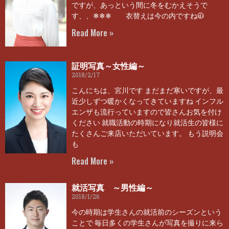
ですが、あっという間に冬をむかえそうで
す、、❄❄❄ 衣替えは今の内ですね🧥
Read More »
証明写真～女性編～
2018/2/17
こんにちは、宮川です まだまだ寒いですが、最
近少しずつ暖かくなってきていますね インフル
エンザも流行っていますので皆さんお気を付け
ください 就職活動の時期になり就活生の皆様に
たくさんご来店いただいています。 もう説明会
も
Read More »
就活写真 ～男性編～
2018/1/26
今の時期は学生さんの就活前のシーズンという
ことで 毎日多くの学生さんが写真を撮りに来ら