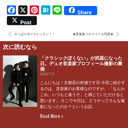
Facebook
X
Pinterest
Hatena
Line
Share
Post
やっぱりモードレッスン！！
★音楽家プロフィール写真★
次に読むなら
「クラシックぽくない」が武器になった
日。デュオ音楽家プロフィール撮影の裏
側
2026/7/1
こんにちは！京都店の村瀬です😊 今回ご紹介す
るのは、音楽家のお客様なのですが、 「なんか
これ、いつもと違うぞ」と感じていただけると
思います。 そこで今日は、どうやってそんな撮
影になったのか？というお話。
Read More »