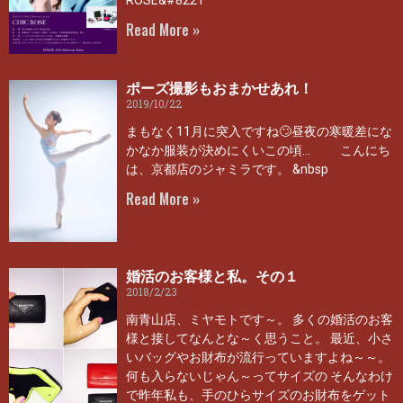
ROSE&#8221
Read More »
ポーズ撮影もおまかせあれ！
2019/10/22
まもなく11月に突入ですね🙄昼夜の寒暖差にな
かなか服装が決めにくいこの頃… こんにち
は、京都店のジャミラです。 &nbsp
Read More »
婚活のお客様と私。その１
2018/2/23
南青山店、ミヤモトです～。 多くの婚活のお客
様と接してなんとな～く思うこと。 最近、小さ
いバッグやお財布が流行っていますよね～～。
何も入らないじゃん～ってサイズの そんなわけ
で昨年私も、手のひらサイズのお財布をゲット