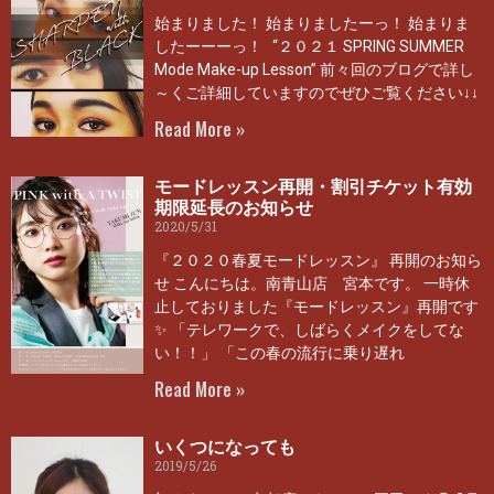
始まりました！ 始まりましたーっ！ 始まりま
したーーーっ！ “２０２１ SPRING SUMMER
Mode Make-up Lesson” 前々回のブログで詳し
～くご詳細していますのでぜひご覧ください↓↓
Read More »
モードレッスン再開・割引チケット有効
期限延長のお知らせ
2020/5/31
『２０２０春夏モードレッスン』 再開のお知ら
せ こんにちは。南青山店 宮本です。 一時休
止しておりました『モードレッスン』再開です
✨ 「テレワークで、しばらくメイクをしてな
い！！」 「この春の流行に乗り遅れ
Read More »
いくつになっても
2019/5/26