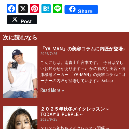
Facebook
X
Pinterest
Hatena
Line
Share
Post
次に読むなら
「YA-MAN」の美容コラムに内匠が登場♪
2026/7/26
こんにちは。南青山店宮本です。 今日は楽し
いお知らせがあります～♪ かの有名な美容・健
康機器メーカー 「YA-MAN」の美容コラムに オ
ーナーの内匠が登場しています♪ &nbsp
Read More »
２０２５年秋冬メイクレッスン～
TODAY’S PURPLE～
2025/9/25
２０２５年秋冬メイクレッスン開催 ～