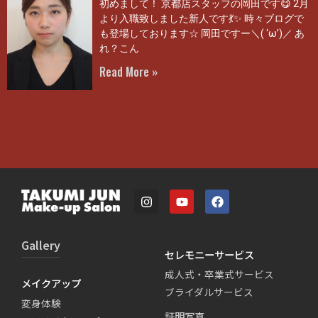
初めまして！ 京都店スタッフの岡田です😋 2月
より入職致しました新人です💃✨ 時々ブログで
も登場しております☆ 岡田ですー＼( ‘ω’)／ あ
れ？こん
Read More »
Gallery
セレモニーサービス
成人式・卒業式サービス
メイクアップ
ブライダルサービス
変身体験
証明写真