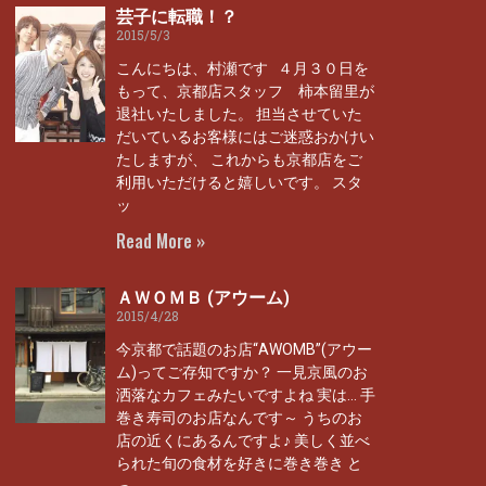
芸子に転職！？
2015/5/3
こんにちは、村瀬です ４月３０日を
もって、京都店スタッフ 柿本留里が
退社いたしました。 担当させていた
だいているお客様にはご迷惑おかけい
たしますが、 これからも京都店をご
利用いただけると嬉しいです。 スタ
ッ
Read More »
ＡＷＯＭＢ (アウーム)
2015/4/28
今京都で話題のお店“AWOMB”(アウー
ム)ってご存知ですか？ 一見京風のお
洒落なカフェみたいですよね 実は… 手
巻き寿司のお店なんです～ うちのお
店の近くにあるんですよ♪ 美しく並べ
られた旬の食材を好きに巻き巻き と