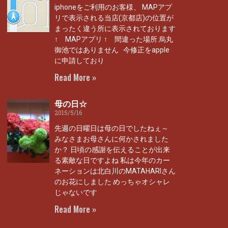
iphoneをご利用のお客様、 MAPアプ
リで表示される当店(京都店)の位置が
まったく違う所に表示されております
↑ MAPアプリ ↑ 間違った場所 烏丸
御池ではありません 今修正をapple
に申請しており
Read More »
母の日☆
2015/5/16
先週の日曜日は母の日でしたねぇ～
みなさまお母さんに何かされました
か？ 日頃の感謝を伝えることが出来
る素敵な日ですよね 私は今年のカー
ネーションは北白川のMATAHARIさん
のお花にしました めっちゃオシャレ
じゃないです
Read More »