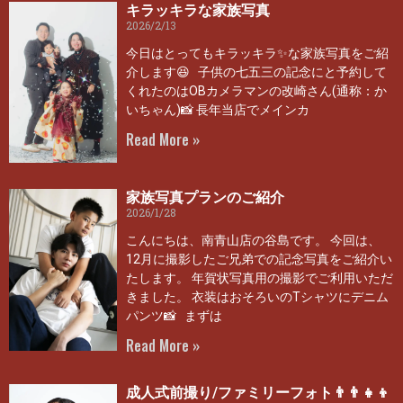
キラッキラな家族写真
2026/2/13
今日はとってもキラッキラ✨な家族写真をご紹
介します😆 子供の七五三の記念にと予約して
くれたのはOBカメラマンの改崎さん(通称：か
いちゃん)📸 長年当店でメインカ
Read More »
家族写真プランのご紹介
2026/1/28
こんにちは、南青山店の谷島です。 今回は、
12月に撮影したご兄弟での記念写真をご紹介い
たします。 年賀状写真用の撮影でご利用いただ
きました。 衣装はおそろいのTシャツにデニム
パンツ📸 まずは
Read More »
成人式前撮り/ファミリーフォト👨‍👨‍👧‍👦