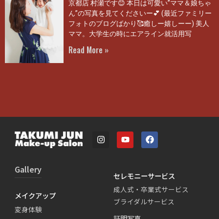
京都店 村瀬です😊 本日は可愛い”ママ＆娘ちゃ
ん”の写真を見てくださいー💕 (最近ファミリー
フォトのブログばかり🥰癒しー嬉しーー) 美人
ママ。大学生の時にエアライン就活用写
Read More »
Gallery
セレモニーサービス
成人式・卒業式サービス
メイクアップ
ブライダルサービス
変身体験
証明写真