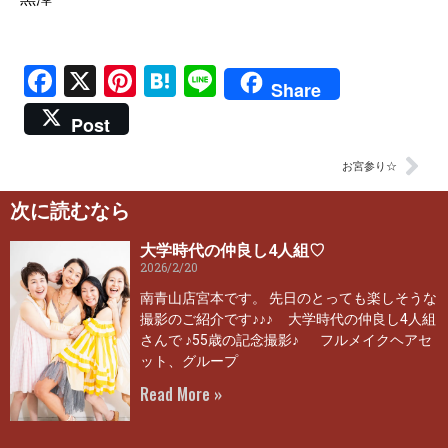
Facebook
X
Pinterest
Hatena
Line
Share
Post
お宮参り☆
次に読むなら
大学時代の仲良し4人組♡
2026/2/20
南青山店宮本です。 先日のとっても楽しそうな
撮影のご紹介です♪♪♪ 大学時代の仲良し4人組
さんで ♪55歳の記念撮影♪ フルメイクヘアセ
ット、グループ
Read More »