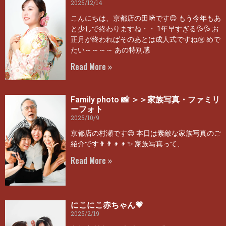
2025/12/14
こんにちは、京都店の田﨑です😊 もう今年もあ
と少しで終わりますね・・ 1年早すぎる💦💦 お
正月が終わればそのあとは成人式ですね㊗ めで
たい～～～～ あの特別感
Read More »
Family photo 📸 ＞＞家族写真・ファミリ
ーフォト
2025/10/9
京都店の村瀬です😊 本日は素敵な家族写真のご
紹介です👨‍👨‍👦‍👦✨ 家族写真って、
Read More »
にこにこ赤ちゃん💗
2025/2/19