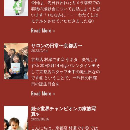
今回は、先日行われたカメラ講習での
着物の撮影会についてお話しようと思
います！ (ちなみに・・・わたくしは
モデルをさせていただきました😲)
Read More »
サロンの日常〜京都店〜
2023/2/14
京都店 村瀬です😊 小ネタ、失礼しま
す💦 本日2月14日はバレンタイン💗そ
して京都店スタッフ田中の誕生日なの
です🎂 ということで、一昨日の日曜
日の誕生日会を
Read More »
続☆世界チャンピオンの家族写
真✨
2022/10/16
こんにちは、京都店 村瀬です😊 では