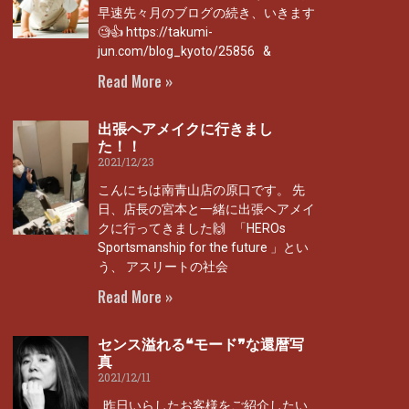
早速先々月のブログの続き、いきます
🧐👍 https://takumi-
jun.com/blog_kyoto/25856 &
Read More »
出張ヘアメイクに行きまし
た！！
2021/12/23
こんにちは南青山店の原口です。 先
日、店長の宮本と一緒に出張ヘアメイ
クに行ってきました🙌 「HEROs
Sportsmanship for the future 」とい
う、 アスリートの社会
Read More »
センス溢れる❝モード❞な還暦写
真
2021/12/11
昨日いらしたお客様をご紹介したい