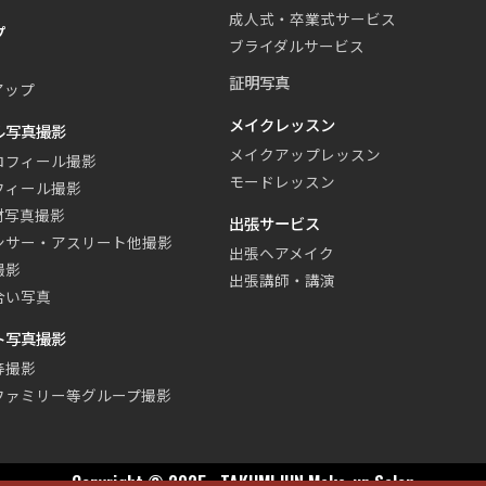
成人式・卒業式サービス
プ
ブライダルサービス
証明写真
アップ
メイクレッスン
ル写真撮影
メイクアップレッスン
ロフィール撮影
モードレッスン
フィール撮影
材写真撮影
出張サービス
ンサー・アスリート他撮影
出張ヘアメイク
撮影
出張講師・講演
合い写真
ト写真撮影
等撮影
ファミリー等グループ撮影
Copyright © 2025 · TAKUMI JUN Make-up Salon