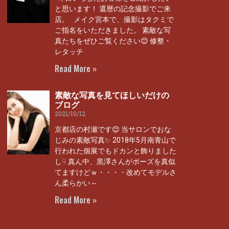
と思います！ 還暦の記念撮影でご来
店。 メイク宮本で、撮影はタクミで
ご指名をいただきました。 素敵な写
真たちをぜひご覧ください😊 修整・
レタッチ
Read More »
素敵な写真を見てほしいだけの
ブログ
2021/10/12
京都店の村瀬です😊 当サロンでおな
じみの素敵写真✨ 2018年5月南青山で
行われた個展でもドカンと飾りました
し☟ 真ん中、黒澤さんがポーズを真似
てますけどｗ・・・・改めてモデルさ
ん柔らかい～
Read More »