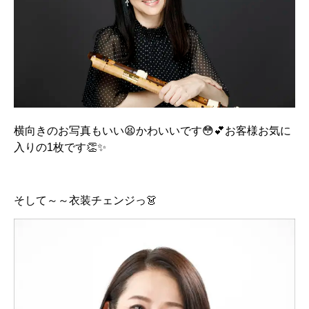
横向きのお写真もいい😫かわいいです😳💕お客様お気に
入りの1枚です👏✨
そして～～衣装チェンジっ👗