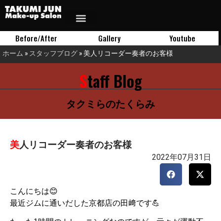
Before/After
Gallery
Youtube
ホーム
»
スタッフブログ
»
美人リコーダー奏者のお客様
Staff Blog
タクミらのたくらみ
美人リコーダー奏者のお客様
2022年07月31日
こんにちは😊
最近ジムに通いだした京都店の田﨑です💪