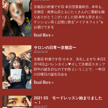
京都店の村瀬です😊 本日営業最終日… 本年も、
京都店・南青山店ともにたくさんのご愛顧を賜
りありがとうございました🙌 来年も皆さまに、
テンション高く記憶に残る”メイク＆フォト”を
お届けできる
Read More »
サロンの日常〜京都店〜
2023/2/14
京都店 村瀬です😊 小ネタ、失礼します💦 本日2
月14日はバレンタイン💗そして京都店スタッフ
田中の誕生日なのです🎂 ということで、一昨日
の日曜日の誕生日会を
Read More »
2021 SS モードレッスン始まりました
～！
2021/4/17