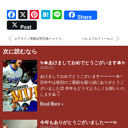
Facebook
X
Pinterest
Hatena
Line
Share
Post
エアライン受験証明写真〜メイクのビフォーアフター
バレエプロフィール☆
次に読むなら
✨🎍あけましておめでとうございます🎍✨
2025/1/1
あけましておめでとうございますーーーー🎍✨
旧年中は格別のご愛顧を賜り誠にありがとうご
ざいました😊 本年もどうぞよろしくお願いいた
します🙇 👇
Read More »
今年もありがとうございましたーー✨
2024/12/28