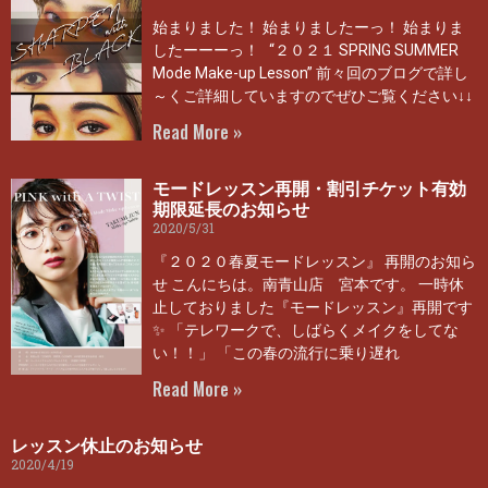
始まりました！ 始まりましたーっ！ 始まりま
したーーーっ！ “２０２１ SPRING SUMMER
Mode Make-up Lesson” 前々回のブログで詳し
～くご詳細していますのでぜひご覧ください↓↓
Read More »
モードレッスン再開・割引チケット有効
期限延長のお知らせ
2020/5/31
『２０２０春夏モードレッスン』 再開のお知ら
せ こんにちは。南青山店 宮本です。 一時休
止しておりました『モードレッスン』再開です
✨ 「テレワークで、しばらくメイクをしてな
い！！」 「この春の流行に乗り遅れ
Read More »
レッスン休止のお知らせ
2020/4/19