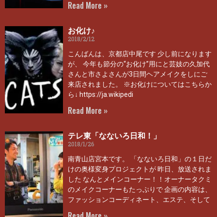
Read More »
お化け♪
2018/2/12
こんばんは、京都店中尾です 少し前になります
が、 今年も節分の“お化け”用にと芸妓の久加代
さんと市さよさんが3日間ヘアメイクをしにご
来店されました。 ※お化けについてはこちらか
ら↓ https://ja.wikipedi
Read More »
テレ東「なないろ日和！」
2018/1/26
南青山店宮本です。 「なないろ日和」の１日だ
けの奥様変身プロジェクトが 昨日、放送されま
した なんとメインコーナー！！オーナータクミ
のメイクコーナーもたっぷりで 企画の内容は、
ファッションコーディネート、エステ、そして
Read More »