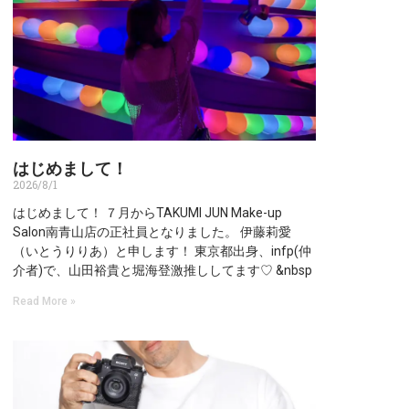
はじめまして！
2026/8/1
はじめまして！ ７月からTAKUMI JUN Make-up
Salon南青山店の正社員となりました。 伊藤莉愛
（いとうりりあ）と申します！ 東京都出身、infp(仲
介者)で、山田裕貴と堀海登激推ししてます♡ &nbsp
Read More »