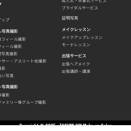
成人式・卒業式サービス
プ
ブライダルサービス
証明写真
アップ
メイクレッスン
ル写真撮影
メイクアップレッスン
ロフィール撮影
モードレッスン
フィール撮影
材写真撮影
出張サービス
ンサー・アスリート他撮影
出張ヘアメイク
撮影
出張講師・講演
合い写真
ト写真撮影
等撮影
ファミリー等グループ撮影
Copyright © 2025 · TAKUMI JUN Make-up Salon