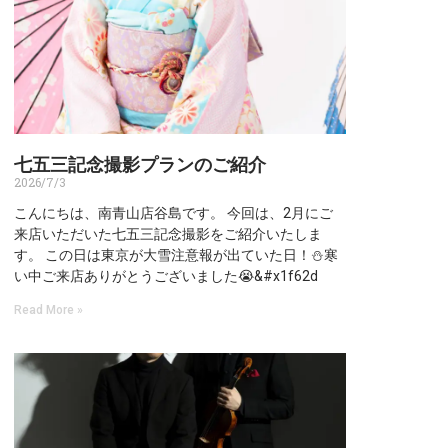
七五三記念撮影プランのご紹介
2026/7/3
こんにちは、南青山店谷島です。 今回は、2月にご
来店いただいた七五三記念撮影をご紹介いたしま
す。 この日は東京が大雪注意報が出ていた日！⛄寒
い中ご来店ありがとうございました😭&#x1f62d
Read More »