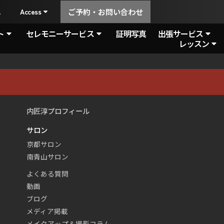
A
Access
ご予約・お問い合わせ
ト
セレモニーサービス
証明写真
出張サービス
レッスン
内匠淳プロフィール
サロン
京都サロン
南青山サロン
よくある質問
動画
ブログ
メディア掲載
メイクアップ＆撮影コラム