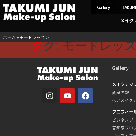
Gallery
TAKUM
メイク
ホーム
»
モードレッスン
タグ:
モードレッ
Gallery
メイクアッ
変身体験
ヘアメイク
プロフィー
ビジネスプ
音楽家プロ
アー写・宣