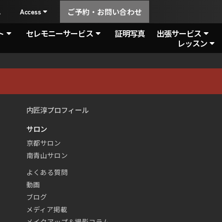
A
Access
ご予約・お問い合わせ
ト
セレモニーサービス
証明写真
出張サービス
レッスン
内匠淳プロフィール
サロン
京都サロン
南青山サロン
よくある質問
動画
ブログ
メディア掲載
メイクアップ＆撮影コラム