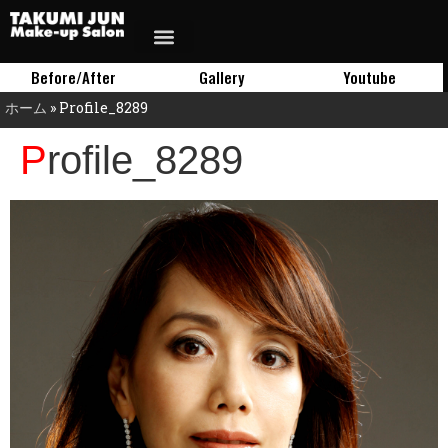
Before/After
Gallery
Youtube
ホーム
»
Profile_8289
Profile_8289