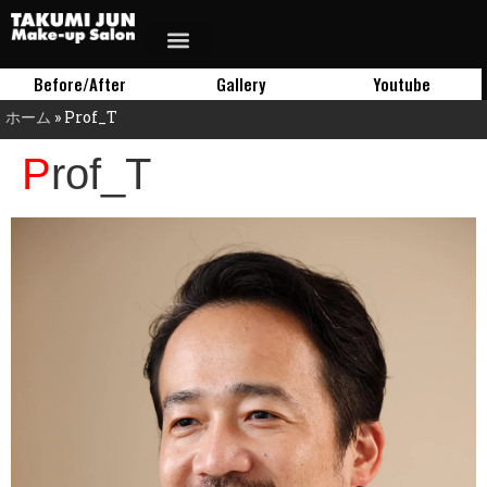
Before/After
Gallery
Youtube
ホーム
»
Prof_T
Prof_T