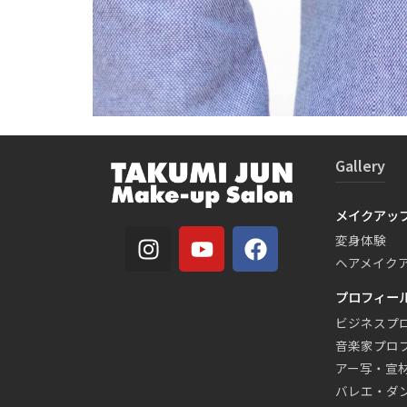
Gallery
メイクアッ
変身体験
ヘアメイク
プロフィー
ビジネスプ
音楽家プロ
アー写・宣
バレエ・ダ