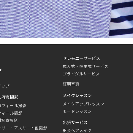
セレモニーサービス
成人式・卒業式サービス
プ
ブライダルサービス
証明写真
アップ
メイクレッスン
ル写真撮影
メイクアップレッスン
ロフィール撮影
モードレッスン
フィール撮影
材写真撮影
出張サービス
ンサー・アスリート他撮影
出張ヘアメイク