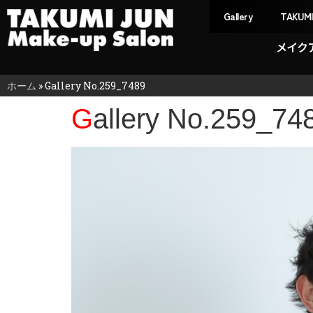
Gallery
TAKUM
メイク
ホーム
»
Gallery No.259_7489
Gallery No.259_74