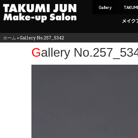
Gallery
TAKUM
メイク
ホーム
»
Gallery No.257_5342
Gallery No.257_53