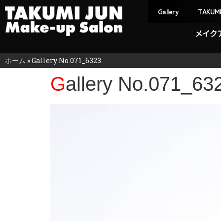
Gallery
TAKUM
メイク
ホーム
»
Gallery No.071_6323
Gallery No.071_63