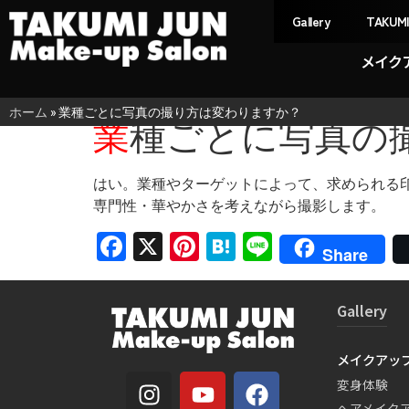
Gallery
TAKUM
メイク
ホーム
»
業種ごとに写真の撮り方は変わりますか？
業種ごとに写真
はい。業種やターゲットによって、求められる
専門性・華やかさを考えながら撮影します。
Facebook
X
Pinterest
Hatena
Line
Share
Gallery
メイクアッ
変身体験
ヘアメイク