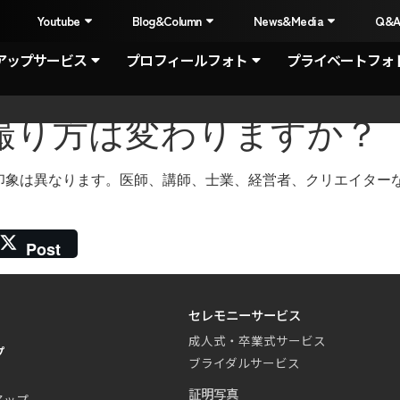
I
Youtube
Blog&Column
News&Media
Q&
アップサービス
プロフィールフォト
プライベートフォ
の撮り方は変わりますか？
印象は異なります。医師、講師、士業、経営者、クリエイター
Post
セレモニーサービス
成人式・卒業式サービス
プ
ブライダルサービス
証明写真
アップ