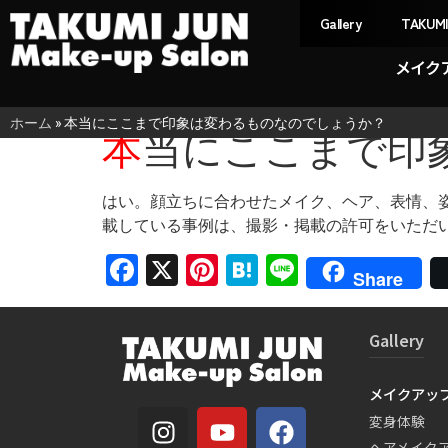
Gallery
TAKUM
メイク
ホーム
»
本当にここまで印象は変わるものなのでしょうか？
本当にここまで
はい。顔立ちに合わせたメイク、ヘア、表情、
載している事例は、撮影・掲載の許可をいただ
Facebook
X
Pinterest
Hatena
Line
Share
Gallery
メイクアッ
変身体験
ヘアメイク