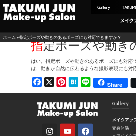
Gallery
TAKUM
メイク
ホーム
»
指定ポーズや動きのあるポーズにも対応できますか？
指定ポーズや動
はい。指定ポーズや動きのあるポーズにも対応
は、動きが自然に伝わるような撮影表現にも対
Facebook
X
Pinterest
Hatena
Line
Share
Gallery
メイクアッ
変身体験
ヘアメイク