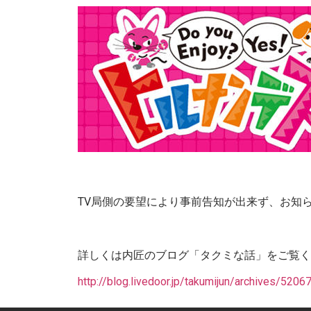
TV局側の要望により事前告知が出来ず、お知
詳しくは内匠のブログ「タクミな話」をご覧く
http://blog.livedoor.jp/takumijun/archives/5206