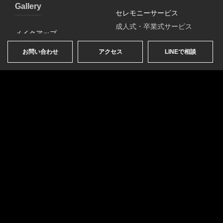
Gallery
セレモニーサービス
成人式・卒業式サービス
メイクアップ
ブライダルサービス
変身体験
お問い合わせ
アクセス
LINEで相談
証明写真
ヘアメイクアップ
メイクレッスン
プロフィール写真撮影
メイクアップレッスン
ビジネスプロフィール撮影
モードレッスン
音楽家プロフィール撮影
アー写・宣材写真撮影
出張サービス
バレエ・ダンサー・アスリー
出張ヘアメイク
ト他撮影
出張講師・講演
選挙用写真撮影
婚活・お見合い写真
プライベート写真撮影
誕生日記念等撮影
カップル・ファミリー等グル
ープ撮影