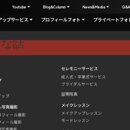
I
Youtube
Blog&Column
News&Media
Q&
アップサービス
プロフィールフォト
プライベートフォ
みな話
セレモニーサービス
成人式・卒業式サービス
プ
ブライダルサービス
証明写真
アップ
メイクレッスン
ル写真撮影
メイクアップレッスン
ロフィール撮影
モードレッスン
フィール撮影
材写真撮影