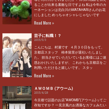
ることが出来る素敵な日ですよね 私は今年のカ
ーネーションは北白川のMATAHARIさんのお花
にしました めっちゃオシャレじゃないです
Read More »
芸子に転職！？
2015/5/3
こんにちは、村瀬です ４月３０日をもって、
京都店スタッフ 柿本留里が退社いたしまし
た。 担当させていただいているお客様にはご迷
惑おかけいたしますが、 これからも京都店をご
利用いただけると嬉しいです。 スタッ
Read More »
ＡＷＯＭＢ (アウーム)
2015/4/28
今京都で話題のお店“AWOMB”(アウーム)ってご
存知ですか？ 一見京風のお洒落なカフェみたい