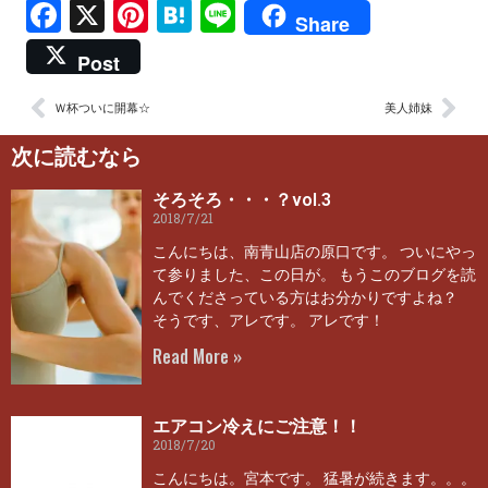
Facebook
X
Pinterest
Hatena
Line
Share
Post
Ｗ杯ついに開幕☆
美人姉妹
次に読むなら
そろそろ・・・？vol.3
2018/7/21
こんにちは、南青山店の原口です。 ついにやっ
て参りました、この日が。 もうこのブログを読
んでくださっている方はお分かりですよね？
そうです、アレです。 アレです！
Read More »
エアコン冷えにご注意！！
2018/7/20
こんにちは。宮本です。 猛暑が続きます。。。