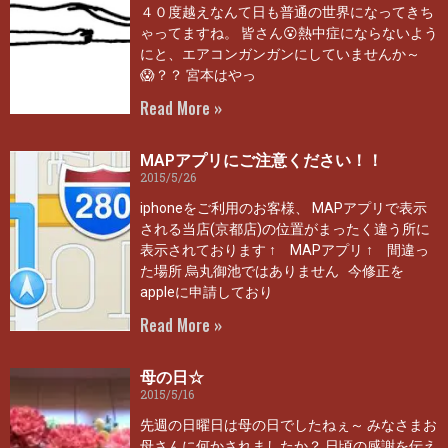
４０度越えなんて日も普通の世界になってきち
ゃってますね。 皆さん😮熱中症にならないよう
にと、エアコンガンガンにしていませんか～
😱？？ 宮本はやっ
Read More »
MAPアプリにご注意ください！！
2015/5/26
iphoneをご利用のお客様、 MAPアプリで表示
される当店(京都店)の位置がまったく違う所に
表示されております ↑ MAPアプリ ↑ 間違っ
た場所 烏丸御池ではありません 今修正を
appleに申請しており
Read More »
母の日☆
2015/5/16
先週の日曜日は母の日でしたねぇ～ みなさまお
母さんに何かされましたか？ 日頃の感謝を伝え