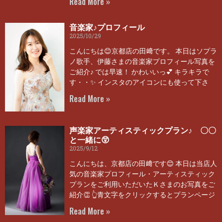
Read More »
音楽家♪プロフィール
2025/10/29
こんにちは😊京都店の田﨑です。 本日はソプラ
ノ歌手、伊藤さまの音楽家プロフィール写真を
ご紹介♪ では早速！ かわいいっ💕 キラキラで
す・・✨ インスタのアイコンにも使って下さ
Read More »
声楽家アーティスティックプラン♪ 〇〇
と一緒に😲
2025/9/12
こんにちは、京都店の田﨑です😊 本日は当店人
気の音楽家プロフィール・アーティスティック
プランをご利用いただいたＫさまのお写真をご
紹介👏 👆青文字をクリックするとプランページ
Read More »