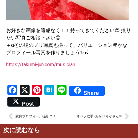
お好きな画像を遠慮なく！！持ってきてください😊 撮り
たい写真ご相談下さい😊
＋αその場のノリ写真も撮って、バリエーション豊かな
プロフィール写真を作りましょう✨🎶
https://takumi-jun.com/musician
Facebook
X
Pinterest
Hatena
Line
Share
Post
変身プロフィール撮影？！
オペラ歌手♪おかりりかさん💛
次に読むなら