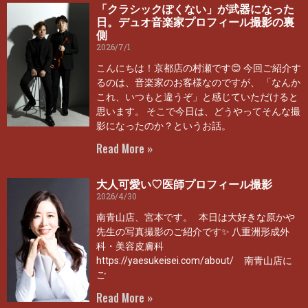
「クラシックぽくない」が武器になった
日。デュオ音楽家プロフィール撮影の裏
側
2026/7/1
こんにちは！京都店の村瀬です😊 今回ご紹介す
るのは、音楽家のお客様なのですが、 「なんか
これ、いつもと違うぞ」と感じていただけると
思います。 そこで今日は、どうやってそんな撮
影になったのか？というお話。
Read More »
大人可愛い♡医師プロフィール撮影
2026/4/30
南青山店、宮本です。 本日は大好きな原かや
先生の写真撮影のご紹介です✨ 八重洲形成外
科・美容皮膚科
https://yaesukeisei.com/about/ 南青山店に
ご
Read More »