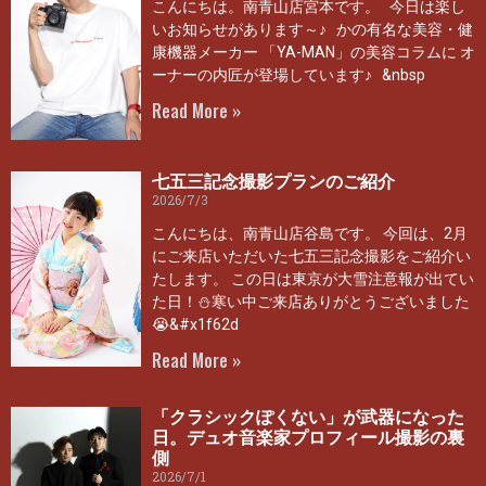
こんにちは。南青山店宮本です。 今日は楽し
いお知らせがあります～♪ かの有名な美容・健
康機器メーカー 「YA-MAN」の美容コラムに オ
ーナーの内匠が登場しています♪ &nbsp
Read More »
七五三記念撮影プランのご紹介
2026/7/3
こんにちは、南青山店谷島です。 今回は、2月
にご来店いただいた七五三記念撮影をご紹介い
たします。 この日は東京が大雪注意報が出てい
た日！⛄寒い中ご来店ありがとうございました
😭&#x1f62d
Read More »
「クラシックぽくない」が武器になった
日。デュオ音楽家プロフィール撮影の裏
側
2026/7/1