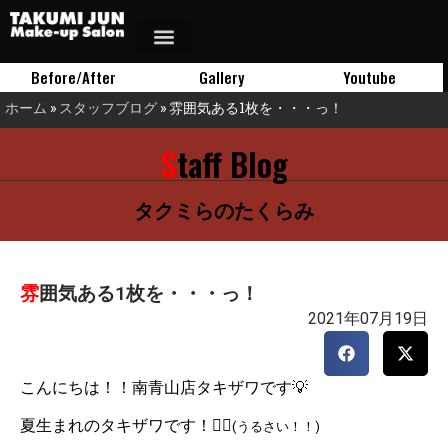
Before/After
Gallery
Youtube
ホーム
»
スタッフブログ
»
雰囲気ある1枚を・・・っ！
Staff Blog
タクミらのたくらみ
雰囲気ある1枚を・・・っ！
2021年07月19日
こんにちは！！南青山店タキザワです💡
夏生まれのタキザワです！🏄‍♂️
(うるさい！！)