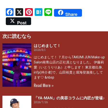
Facebook
X
Pinterest
Hatena
Line
Share
Post
次に読むなら
はじめまして！
2026/8/1
はじめまして！ ７月からTAKUMI JUN Make-up
Salon南青山店の正社員となりました。 伊藤莉
愛（いとうりりあ）と申します！ 東京都出身、
infp(仲介者)で、山田裕貴と堀海登激推しして
ます♡ &nbsp
Read More »
「YA-MAN」の美容コラムに内匠が登場♪
2026/7/26