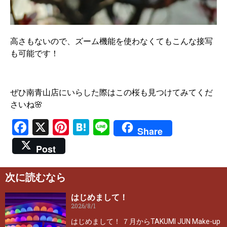
高さもないので、ズーム機能を使わなくてもこんな接写
も可能です！
ぜひ南青山店にいらした際はこの桜も見つけてみてくだ
さいね🌸
Facebook
X
Pinterest
Hatena
Line
Share
Post
次に読むなら
はじめまして！
2026/8/1
はじめまして！ ７月からTAKUMI JUN Make-up