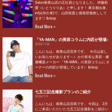
Salon南青山店の正社員となりました。 伊藤莉
愛（いとうりりあ）と申します！ 東京都出身、
infp(仲介者)で、山田裕貴と堀海登激推しして
ます♡ &nbsp
Read More »
「YA-MAN」の美容コラムに内匠が登場♪
2026/7/26
こんにちは。南青山店宮本です。 今日は楽し
いお知らせがあります～♪ かの有名な美容・健
康機器メーカー 「YA-MAN」の美容コラムに オ
ーナーの内匠が登場しています♪ &nbsp
Read More »
七五三記念撮影プランのご紹介
2026/7/3
こんにちは、南青山店谷島です。 今回は、2月
にご来店いただいた七五三記念撮影をご紹介い