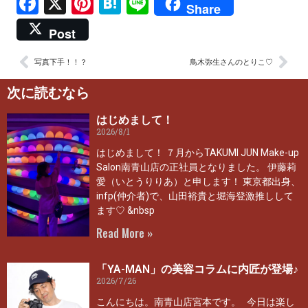
Facebook
X
Pinterest
Hatena
Line
Share
Post
写真下手！！？
鳥木弥生さんのとりこ♡
次に読むなら
はじめまして！
2026/8/1
はじめまして！ ７月からTAKUMI JUN Make-up
Salon南青山店の正社員となりました。 伊藤莉
愛（いとうりりあ）と申します！ 東京都出身、
infp(仲介者)で、山田裕貴と堀海登激推しして
ます♡ &nbsp
Read More »
「YA-MAN」の美容コラムに内匠が登場♪
2026/7/26
こんにちは。南青山店宮本です。 今日は楽し