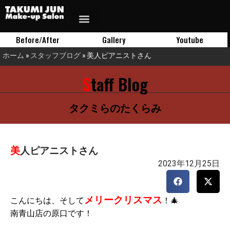
Before/After
Gallery
Youtube
ホーム
»
スタッフブログ
»
美人ピアニストさん
Staff Blog
タクミらのたくらみ
美人ピアニストさん
2023年12月25日
メリークリスマス
こんにちは、そして
！🎄
南青山店の原口です！