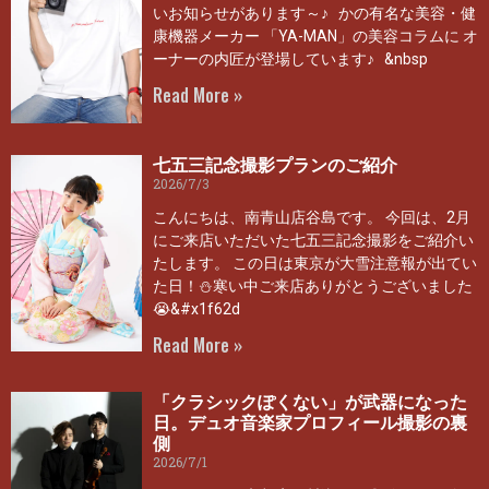
いお知らせがあります～♪ かの有名な美容・健
康機器メーカー 「YA-MAN」の美容コラムに オ
ーナーの内匠が登場しています♪ &nbsp
Read More »
七五三記念撮影プランのご紹介
2026/7/3
こんにちは、南青山店谷島です。 今回は、2月
にご来店いただいた七五三記念撮影をご紹介い
たします。 この日は東京が大雪注意報が出てい
た日！⛄寒い中ご来店ありがとうございました
😭&#x1f62d
Read More »
「クラシックぽくない」が武器になった
日。デュオ音楽家プロフィール撮影の裏
側
2026/7/1