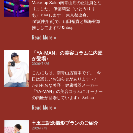
Make-up Salon南青山店の正社員とな
りました。 伊藤莉愛（いとうりり
あ）と申します！ 東京都出身、
infp(仲介者)で、山田裕貴と堀海登激
推ししてます♡ &nbsp
Read More »
「YA-MAN」の美容コラムに内匠
が登場♪
2026/7/26
こんにちは。南青山店宮本です。 今
日は楽しいお知らせがあります～♪
かの有名な美容・健康機器メーカー
「YA-MAN」の美容コラムに オーナー
の内匠が登場しています♪ &nbsp
Read More »
七五三記念撮影プランのご紹介
2026/7/3