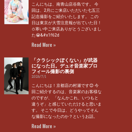
こんにちは、南青山店谷島です。 今
回は、2月にご来店いただいた七五三
記念撮影をご紹介いたします。 この
日は東京が大雪注意報が出ていた日！
⛄寒い中ご来店ありがとうございまし
た😭&#x1f62d
Read More »
「クラシックぽくない」が武器
になった日。デュオ音楽家プロ
フィール撮影の裏側
2026/7/1
こんにちは！京都店の村瀬です😊 今
回ご紹介するのは、音楽家のお客様な
のですが、 「なんかこれ、いつもと
違うぞ」と感じていただけると思いま
す。 そこで今日は、どうやってそん
な撮影になったのか？というお話。
Read More »