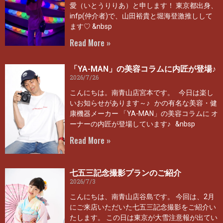
愛（いとうりりあ）と申します！ 東京都出身、
infp(仲介者)で、山田裕貴と堀海登激推しして
ます♡ &nbsp
Read More »
「YA-MAN」の美容コラムに内匠が登場♪
2026/7/26
こんにちは。南青山店宮本です。 今日は楽し
いお知らせがあります～♪ かの有名な美容・健
康機器メーカー 「YA-MAN」の美容コラムに オ
ーナーの内匠が登場しています♪ &nbsp
Read More »
七五三記念撮影プランのご紹介
2026/7/3
こんにちは、南青山店谷島です。 今回は、2月
にご来店いただいた七五三記念撮影をご紹介い
たします。 この日は東京が大雪注意報が出てい