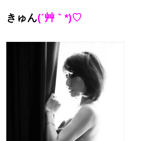
きゅん
(´艸｀*)♡