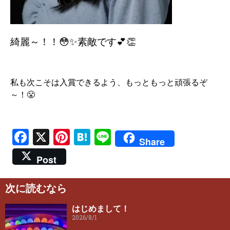
綺麗～！！😳✨素敵です💕👏
私も次こそは入賞できるよう、もっともっと頑張るぞ
～！😤
Facebook
X
Pinterest
Hatena
Line
Share
Post
次に読むなら
はじめまして！
2026/8/1