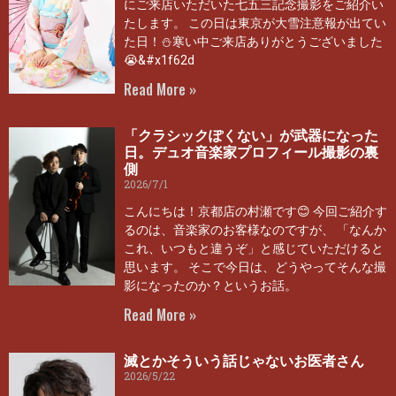
にご来店いただいた七五三記念撮影をご紹介い
たします。 この日は東京が大雪注意報が出てい
た日！⛄寒い中ご来店ありがとうございました
😭&#x1f62d
Read More »
「クラシックぽくない」が武器になった
日。デュオ音楽家プロフィール撮影の裏
側
2026/7/1
こんにちは！京都店の村瀬です😊 今回ご紹介す
るのは、音楽家のお客様なのですが、 「なんか
これ、いつもと違うぞ」と感じていただけると
思います。 そこで今日は、どうやってそんな撮
影になったのか？というお話。
Read More »
滅とかそういう話じゃないお医者さん
2026/5/22