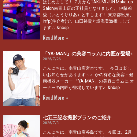
はじめまして！ ７月からTAKUMI JUN Make-up
Salon南青山店の正社員となりました。 伊藤莉
愛（いとうりりあ）と申します！ 東京都出身、
infp(仲介者)で、山田裕貴と堀海登激推しして
ます♡ &nbsp
Read More »
「YA-MAN」の美容コラムに内匠が登場♪
2026/7/26
こんにちは。南青山店宮本です。 今日は楽し
いお知らせがあります～♪ かの有名な美容・健
康機器メーカー 「YA-MAN」の美容コラムに オ
ーナーの内匠が登場しています♪ &nbsp
Read More »
七五三記念撮影プランのご紹介
2026/7/3
こんにちは、南青山店谷島です。 今回は、2月