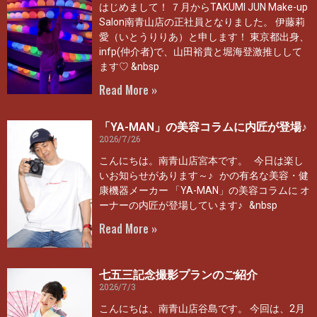
はじめまして！ ７月からTAKUMI JUN Make-up
Salon南青山店の正社員となりました。 伊藤莉
愛（いとうりりあ）と申します！ 東京都出身、
infp(仲介者)で、山田裕貴と堀海登激推しして
ます♡ &nbsp
Read More »
「YA-MAN」の美容コラムに内匠が登場♪
2026/7/26
こんにちは。南青山店宮本です。 今日は楽し
いお知らせがあります～♪ かの有名な美容・健
康機器メーカー 「YA-MAN」の美容コラムに オ
ーナーの内匠が登場しています♪ &nbsp
Read More »
七五三記念撮影プランのご紹介
2026/7/3
こんにちは、南青山店谷島です。 今回は、2月