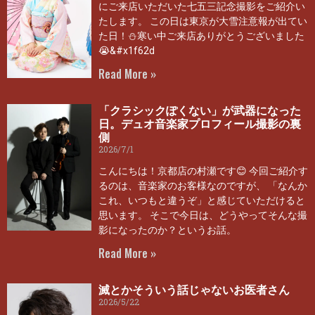
にご来店いただいた七五三記念撮影をご紹介い
たします。 この日は東京が大雪注意報が出てい
た日！⛄寒い中ご来店ありがとうございました
😭&#x1f62d
Read More »
「クラシックぽくない」が武器になった
日。デュオ音楽家プロフィール撮影の裏
側
2026/7/1
こんにちは！京都店の村瀬です😊 今回ご紹介す
るのは、音楽家のお客様なのですが、 「なんか
これ、いつもと違うぞ」と感じていただけると
思います。 そこで今日は、どうやってそんな撮
影になったのか？というお話。
Read More »
滅とかそういう話じゃないお医者さん
2026/5/22