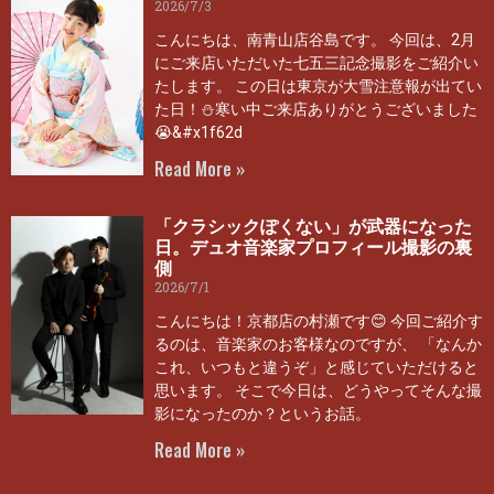
2026/7/3
こんにちは、南青山店谷島です。 今回は、2月
にご来店いただいた七五三記念撮影をご紹介い
たします。 この日は東京が大雪注意報が出てい
た日！⛄寒い中ご来店ありがとうございました
😭&#x1f62d
Read More »
「クラシックぽくない」が武器になった
日。デュオ音楽家プロフィール撮影の裏
側
2026/7/1
こんにちは！京都店の村瀬です😊 今回ご紹介す
るのは、音楽家のお客様なのですが、 「なんか
これ、いつもと違うぞ」と感じていただけると
思います。 そこで今日は、どうやってそんな撮
影になったのか？というお話。
Read More »