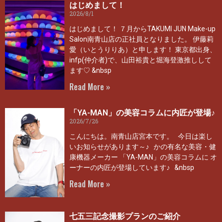
はじめまして！
2026/8/1
はじめまして！ ７月からTAKUMI JUN Make-up
Salon南青山店の正社員となりました。 伊藤莉
愛（いとうりりあ）と申します！ 東京都出身、
infp(仲介者)で、山田裕貴と堀海登激推しして
ます♡ &nbsp
Read More »
「YA-MAN」の美容コラムに内匠が登場♪
2026/7/26
こんにちは。南青山店宮本です。 今日は楽し
いお知らせがあります～♪ かの有名な美容・健
康機器メーカー 「YA-MAN」の美容コラムに オ
ーナーの内匠が登場しています♪ &nbsp
Read More »
七五三記念撮影プランのご紹介