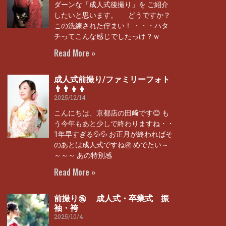
ダーンな「成人式後撮り」を ご紹介
したいと思います。 どうですか？
この洗練された佇まい！ ・・・ハタ
チってこんな感じでしたっけ？ｗ
Read More »
成人式前撮り/ファミリーフォト
👨‍👨‍👧‍👦
2025/12/14
こんにちは、京都店の田﨑です😊 も
う今年もあと少しで終わりますね・・
1年早すぎる💦💦 お正月が終わればそ
のあとは成人式ですね㊗ めでたい～
～～～ あの特別感
Read More »
前撮り㊗ 成人式・卒業式 振
袖・袴
2025/10/4