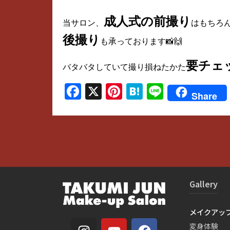
成人式の前撮り
当サロン、
はもちろ
後撮り
も承っております📸🙌
要チェ
バタバタしていて撮り損ねたかた
Facebook
X
Pinterest
Hatena
Line
Share
Gallery
メイクアッ
変身体験