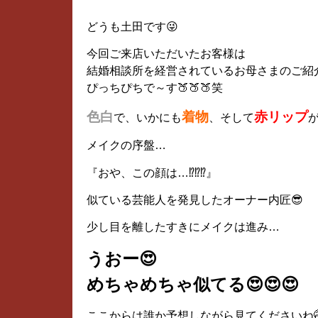
どうも土田です😜
今回ご来店いただいたお客様は
結婚相談所を経営されているお母さまのご紹
ぴっちぴちで～す🍑🍑🍑笑
色白
着物
赤リップ
で、いかにも
、そして
メイクの序盤…
『おや、この顔は…⁉⁉⁉』
似ている芸能人を発見したオーナー内匠😎
少し目を離したすきにメイクは進み…
うおー😍
めちゃめちゃ似てる😍😍😍
ここからは誰か予想しながら見てくださいね