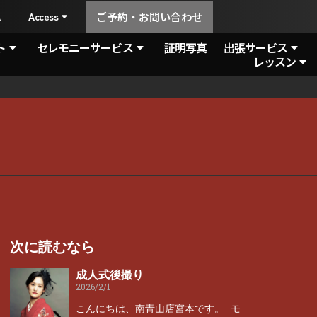
A
Access
ご予約・お問い合わせ
ト
セレモニーサービス
証明写真
出張サービス
レッスン
次に読むなら
成人式後撮り
2026/2/1
こんにちは、南青山店宮本です。 モ