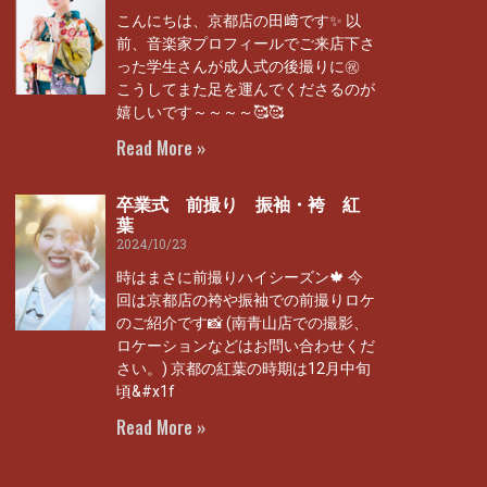
こんにちは、京都店の田﨑です✨ 以
前、音楽家プロフィールでご来店下さ
った学生さんが成人式の後撮りに㊗
こうしてまた足を運んでくださるのが
嬉しいです～～～～🥰🥰
Read More »
卒業式 前撮り 振袖・袴 紅
葉
2024/10/23
時はまさに前撮りハイシーズン🍁 今
回は京都店の袴や振袖での前撮りロケ
のご紹介です📸 (南青山店での撮影、
ロケーションなどはお問い合わせくだ
さい。) 京都の紅葉の時期は12月中旬
頃&#x1f
Read More »