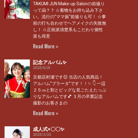
TAKUMI JUN Make-up Salonの前撮り
って🤗？？ ☆着物をお持ち込み下さ
い。流行の”ママ振”前撮りも可！ ☆事
前の打ち合わせでヘアメイクの失敗無
し！ ☆正統派清楚系もこだわり個性
派も得意
Read More »
記念アルバム✨
2025/6/18
京都店村瀬です😊 当店の人気商品！
アルバム”プラータ”です！！✨ 👇 一辺
２５㎝と割とビッグな見ごたえたっぷ
りなアルバムです💕 ３月の卒業記念
撮影のお客さまの
Read More »
成人式×〇〇✨
2025/3/25