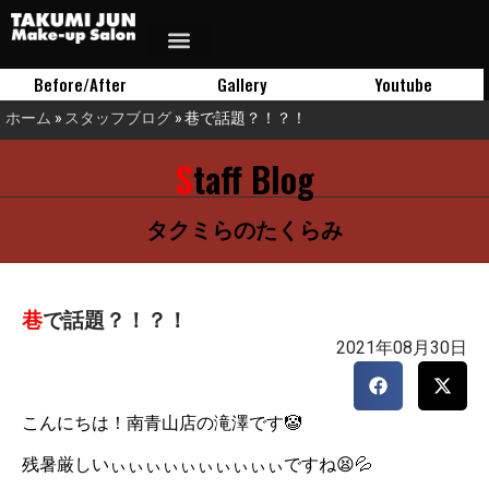
Before/After
Gallery
Youtube
ホーム
»
スタッフブログ
»
巷で話題？！？！
Staff Blog
タクミらのたくらみ
巷で話題？！？！
2021年08月30日
こんにちは！南青山店の滝澤です🤡
残暑厳しいぃぃぃぃぃぃぃぃぃぃですね😫💦