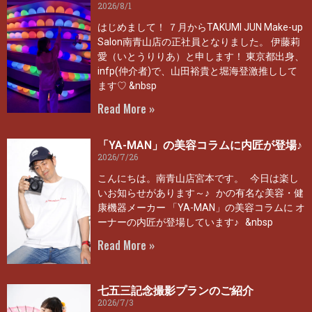
2026/8/1
はじめまして！ ７月からTAKUMI JUN Make-up
Salon南青山店の正社員となりました。 伊藤莉
愛（いとうりりあ）と申します！ 東京都出身、
infp(仲介者)で、山田裕貴と堀海登激推しして
ます♡ &nbsp
Read More »
「YA-MAN」の美容コラムに内匠が登場♪
2026/7/26
こんにちは。南青山店宮本です。 今日は楽し
いお知らせがあります～♪ かの有名な美容・健
康機器メーカー 「YA-MAN」の美容コラムに オ
ーナーの内匠が登場しています♪ &nbsp
Read More »
七五三記念撮影プランのご紹介
2026/7/3