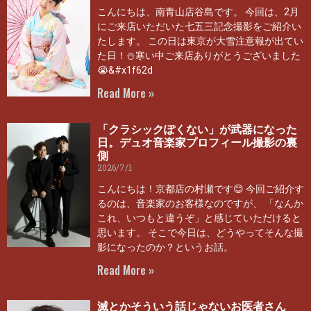
こんにちは、南青山店谷島です。 今回は、2月
にご来店いただいた七五三記念撮影をご紹介い
たします。 この日は東京が大雪注意報が出てい
た日！⛄寒い中ご来店ありがとうございました
😭&#x1f62d
Read More »
「クラシックぽくない」が武器になった
日。デュオ音楽家プロフィール撮影の裏
側
2026/7/1
こんにちは！京都店の村瀬です😊 今回ご紹介す
るのは、音楽家のお客様なのですが、 「なんか
これ、いつもと違うぞ」と感じていただけると
思います。 そこで今日は、どうやってそんな撮
影になったのか？というお話。
Read More »
滅とかそういう話じゃないお医者さん