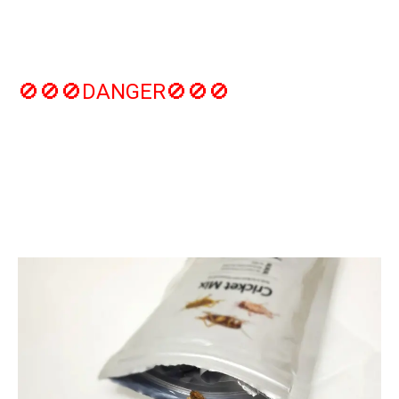
🚫🚫🚫DANGER🚫🚫🚫