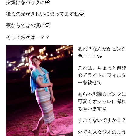
夕焼けをバックに📸
後ろの光がきれいに映ってますね🤩
夜ならではの演出👏
そしてお次はー？？
あれ？なんだかピンク
色・・・🧐
これは、ちょっと遊び
心でライトにフィルタ
ーを被せて
あら不思議☆ピンクに
可愛くオシャレに撮れ
ちゃいます☺
すごくないですか！？
外でもスタジオのよう