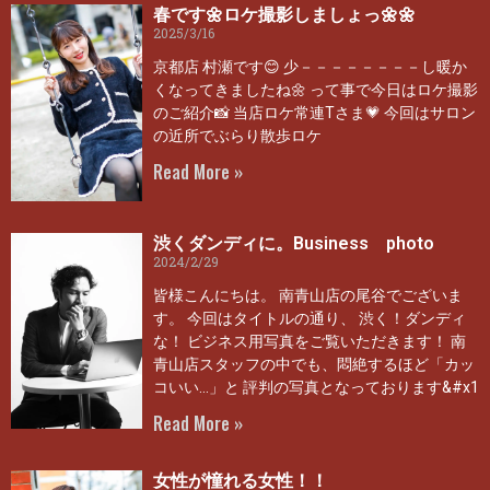
春です🌼ロケ撮影しましょっ🌼🌼
2025/3/16
京都店 村瀬です😊 少－－－－－－－－し暖か
くなってきましたね🌼 って事で今日はロケ撮影
のご紹介📸 当店ロケ常連Tさま💗 今回はサロン
の近所でぶらり散歩ロケ
Read More »
渋くダンディに。Business photo
2024/2/29
皆様こんにちは。 南青山店の尾谷でございま
す。 今回はタイトルの通り、 渋く！ダンディ
な！ ビジネス用写真をご覧いただきます！ 南
青山店スタッフの中でも、悶絶するほど「カッ
コいい…」と 評判の写真となっております&#x1
Read More »
女性が憧れる女性！！