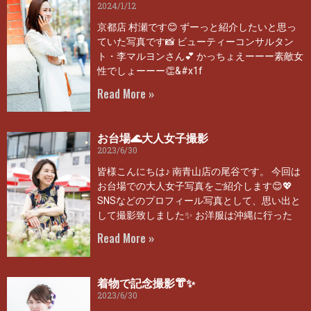
2024/1/12
京都店 村瀬です😊 ずーっと紹介したいと思っ
ていた写真です📸 ビューティーコンサルタン
ト・李マルヨンさん💕 かっちょえーーー素敵女
性でしょーーー👏&#x1f
Read More »
お台場🌊大人女子撮影
2023/6/30
皆様こんにちは♪ 南青山店の尾谷です。 今回は
お台場での大人女子写真をご紹介します😊💖
SNSなどのプロフィール写真として、思い出と
して撮影致しました✨ お洋服は沖縄に行った
Read More »
着物で記念撮影👘✨
2023/6/30