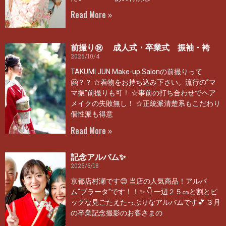
Read More »
前撮り㊗ 成人式・卒業式 振袖・袴
2025/10/4
TAKUMI JUN Make-up Salonの前撮りって
🤗？？ ☆着物をお持ち込み下さい。流行の”マ
マ振”前撮りも可！ ☆事前の打ち合わせでヘア
メイクの失敗無し！ ☆正統派清楚系もこだわり
個性派も得意
Read More »
記念アルバム✨
2025/6/18
京都店村瀬です😊 当店の人気商品！アルバ
ム”プラータ”です！！✨ 👇 一辺２５㎝と割とビ
ッグな見ごたえたっぷりなアルバムです💕 ３月
の卒業記念撮影のお客さまの