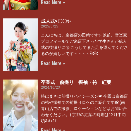
Read More »
成人式×〇〇✨
2025/3/25
こんにちは、京都店の田﨑です✨ 以前、音楽家
プロフィールでご来店下さった学生さんが成人
式の後撮りに㊗ こうしてまた足を運んでくださ
るのが嬉しいです～～～～🥰🥰
Read More »
卒業式 前撮り 振袖・袴 紅葉
2024/10/23
時はまさに前撮りハイシーズン🍁 今回は京都店
の袴や振袖での前撮りロケのご紹介です📸 (南
青山店での撮影、ロケーションなどはお問い合
わせください。) 京都の紅葉の時期は12月中旬
頃&#x1f
Read More »