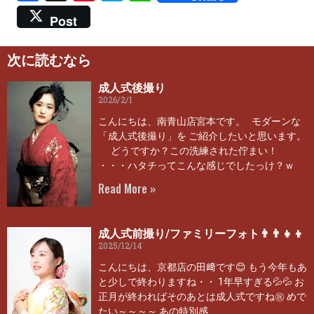
Post
次に読むなら
成人式後撮り
2026/2/1
こんにちは、南青山店宮本です。 モダーンな
「成人式後撮り」を ご紹介したいと思います。
どうですか？この洗練された佇まい！
・・・ハタチってこんな感じでしたっけ？ｗ
Read More »
成人式前撮り/ファミリーフォト👨‍👨‍👧‍👦
2025/12/14
こんにちは、京都店の田﨑です😊 もう今年もあ
と少しで終わりますね・・ 1年早すぎる💦💦 お
正月が終わればそのあとは成人式ですね㊗ めで
たい～～～～ あの特別感